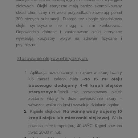
ziołowych. Olejki eteryczne mają bardzo skomplikowany
skład chemiczny i w wielu przypadkach zawierają ponad
300 różnych substancji. Dlatego też ubogie składnikowo
olejki syntetyczne nie mogą z nimi konkurować.
Odpowiednio dobrane i zastosowane olejki eteryczne
wywierają korzystny wpływ na zdrowie fizyczne i
psychiczne.
Stosowanie olejków eterycznych.
Aplikacja rozcieńczonych olejków w skórę twarzy
do 15 ml oleju
lub masaż całego ciała –
bazowego dodajemy 4-6 kropli olejków
eterycznych.
Jeżeli tak przygotowany olejek
zostanie wtarty w duże powierzchnie skóry –
wówczas wnika do krwi i wywołują działanie ogólne.
Na wannę wody dajemy 10
Kąpiele olejkowe.
kropli olejku lub mieszanki olejkowej.
Woda
o
powinna mieć temperaturę 40-45
C. Kąpiel powinna
trwać 20-30 minut.