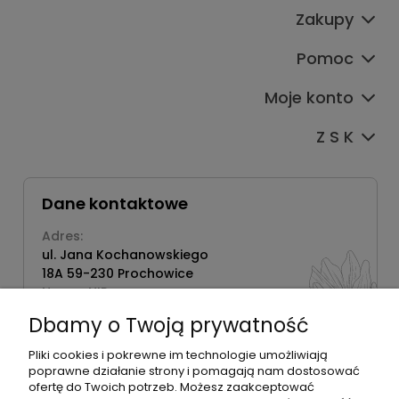
Zakupy
Pomoc
Moje konto
Z S K
Dane kontaktowe
Adres:
ul. Jana Kochanowskiego
18A 59-230 Prochowice
Numer NIP:
1181638734
Dbamy o Twoją prywatność
Telefon:
518358020
Pliki cookies i pokrewne im technologie umożliwiają
poprawne działanie strony i pomagają nam dostosować
ofertę do Twoich potrzeb. Możesz zaakceptować