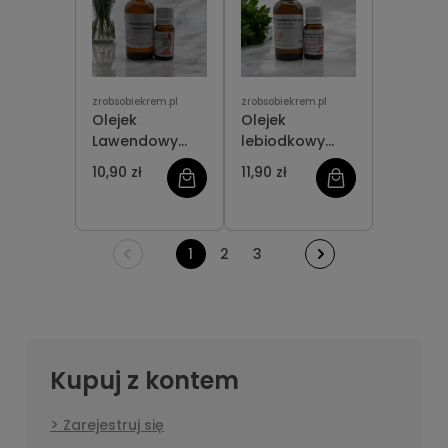
zrobsobiekrem.pl
zrobsobiekrem.pl
Olejek
Olejek
Lawendowy
lebiodkowy
NATURALNY
(oregano)
10,90 zł
11,90 zł
NATURALNY
1
2
3
Kupuj z kontem
Zarejestruj się