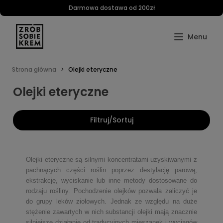
Darmowa dostawa od 200zł
Strona główna
Olejki eteryczne
Olejki eteryczne
Filtruj/Sortuj
Olejki eteryczne są silnymi koncentratami uzyskiwanymi z
pachnących części roślin poprzez destylację parową,
ekstrakcję, wyciskanie lub inne metody dostosowane do
rodzaju rośliny. Pochodzenie olejków pozwala zaliczyć je
do grupy leków ziołowych. Jednak ze względu na duże
stężenie zawartych w nich substancji olejki mają znacznie
silniejsze działanie od tradycyjnych mieszanek i wyciągów