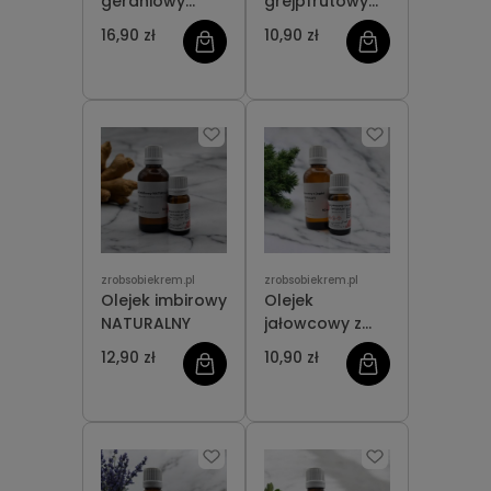
geraniowy
grejpfrutowy
NATURALNY
NATURALNY
16,90 zł
10,90 zł
zrobsobiekrem.pl
zrobsobiekrem.pl
Olejek imbirowy
Olejek
NATURALNY
jałowcowy z
jagód
12,90 zł
10,90 zł
NATURALNY