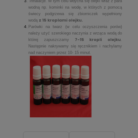
Inhalacje. W tym celu wdycha się olejki wraz z para
wodną np. kominki na wodę, w których z pomocą
świecy podgrzewa się zbiorniczek wypełniony
z 15 kroplami olejku.
wodą
Parówki na twarz (w celu oczyszczenia porów)
należy użyć szerokiego naczynia z wrząca wodą do
7-15 kropli olejku
której zapuszczamy
.
Następnie nakrywamy się ręcznikiem i nachylamy
nad naczyniem przez 10- 15 minut.