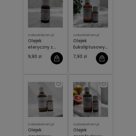
zrobsobiekrem.pl
zrobsobiekrem.pl
Olejek
Olejek
eteryczny z
Eukaliptusowy
estragonu
NATURALNY
9,90 zł
7,90 zł
zrobsobiekrem.pl
zrobsobiekrem.pl
Olejek
Olejek