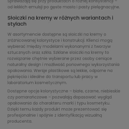
Sprawdzają się przy produktach o różnej konsystencji –
od lekkich emulsji po gęste masła i pasty pielęgnacyjne.
Słoiczki na kremy w różnych wariantach i
stylach
W asortymencie dostępne są słoiczki na kremy o
zróżnicowanej kolorystyce i konstrukcji. Klienci mogą
wybierać między modelami wykonanymi z tworzyw
sztucznych oraz szkła. Szklane słoiczki na kremy to
rozwiązanie chętnie wybierane przez osoby ceniące
naturalny design i możliwość ponownego wykorzystania
opakowania. Wersje plastikowe są lekkie, odporne na
pęknięcia i idealne do transportu lub pracy w
laboratorium kosmetycznym.
Dostępne opcje kolorystyczne – białe, czarne, niebieskie
czy pomarańczowe – pozwalają dopasować wygląd
opakowania do charakteru marki i typu kosmetyku.
Dzięki temu każdy produkt może prezentować się
profesjonalnie i spójnie z identyfikacją wizualną
producenta.