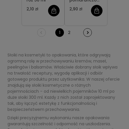
róż 50 ml
pomarańczowy
220 ml
2,10 zł
2,90 zł
1
2
Słoiki na kosmetyki to opakowania, które odgrywają
ogromną rolę w przechowywaniu kremów, maseł,
peelingów i balsamów. Właściwie dobrany słoik wpływa
na trwałość receptury, wygodę aplikacji i odbiór
gotowego produktu przez użytkownika. W naszej ofercie
znajdują się słoiki kosmetyczne o różnych
pojemnościach – od niewielkich pojemników 10 ml po
duże słoiki 300 ml. Każdy z nich został zaprojektowany
tak, aby łączyć estetykę z funkcjonalnością i
bezpieczeństwem przechowywania.
Dzięki precyzyjnemu wykonaniu nasze opakowania
gwarantują szczelność i odporność na uszkodzenia.