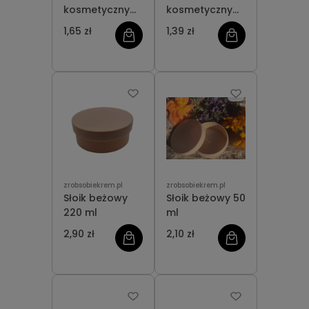
kosmetyczny
kosmetyczny
30 ml
wysoki 20 ml
1,65 zł
1,39 zł
zrobsobiekrem.pl
zrobsobiekrem.pl
Słoik beżowy
Słoik beżowy 50
220 ml
ml
2,90 zł
2,10 zł