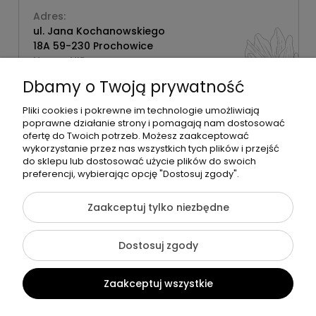
Adres:
ul. Jana Kochanowskiego
18A 59-230 Prochowice
Numer NIP:
1181638734
Dbamy o Twoją prywatność
Telefon:
518358020
Pliki cookies i pokrewne im technologie umożliwiają
poprawne działanie strony i pomagają nam dostosować
ofertę do Twoich potrzeb. Możesz zaakceptować
wykorzystanie przez nas wszystkich tych plików i przejść
do sklepu lub dostosować użycie plików do swoich
©2026 Wszelkie Prawa Zastrzeżone | Zrób Sobie Krem
preferencji, wybierając opcję "Dostosuj zgody".
Szablon Flex by
Ecommercy
Zaakceptuj tylko niezbędne
Dostosuj zgody
Pokaż pełną wersję strony
Zaakceptuj wszystkie
Sklep internetowy Shoper Premium