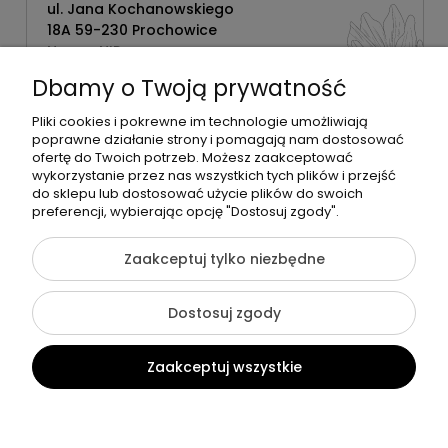
ul. Jana Kochanowskiego
18A 59-230 Prochowice
Numer NIP:
1181638734
Dbamy o Twoją prywatność
Telefon:
518358020
Pliki cookies i pokrewne im technologie umożliwiają
poprawne działanie strony i pomagają nam dostosować
ofertę do Twoich potrzeb. Możesz zaakceptować
wykorzystanie przez nas wszystkich tych plików i przejść
do sklepu lub dostosować użycie plików do swoich
©2026 Wszelkie Prawa Zastrzeżone | Zrób Sobie Krem
preferencji, wybierając opcję "Dostosuj zgody".
Szablon Flex by
Ecommercy
Zaakceptuj tylko niezbędne
Dostosuj zgody
Pokaż pełną wersję strony
Zaakceptuj wszystkie
Sklep internetowy Shoper Premium