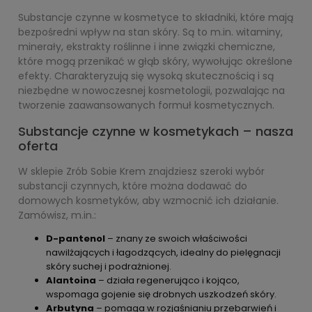
Substancje czynne w kosmetyce to składniki, które mają
bezpośredni wpływ na stan skóry. Są to m.in. witaminy,
minerały, ekstrakty roślinne i inne związki chemiczne,
które mogą przenikać w głąb skóry, wywołując określone
efekty. Charakteryzują się wysoką skutecznością i są
niezbędne w nowoczesnej kosmetologii, pozwalając na
tworzenie zaawansowanych formuł kosmetycznych.
Substancje czynne w kosmetykach – nasza
oferta
W sklepie Zrób Sobie Krem znajdziesz szeroki wybór
substancji czynnych, które można dodawać do
domowych kosmetyków, aby wzmocnić ich działanie.
Zamówisz, m.in.:
D-pantenol
– znany ze swoich właściwości
nawilżających i łagodzących, idealny do pielęgnacji
skóry suchej i podrażnionej.
Alantoina
– działa regenerująco i kojąco,
wspomaga gojenie się drobnych uszkodzeń skóry.
Arbutyna
– pomaga w rozjaśnianiu przebarwień i