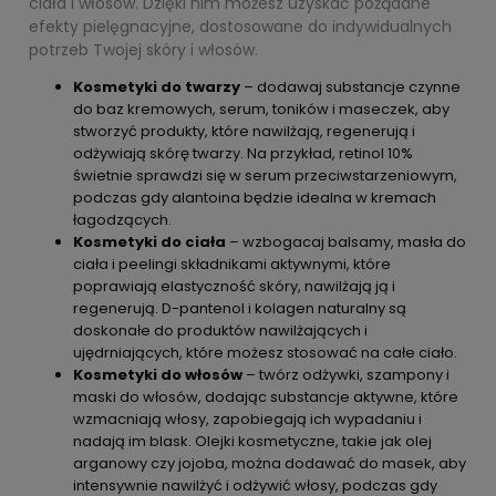
ciała i włosów. Dzięki nim możesz uzyskać pożądane
efekty pielęgnacyjne, dostosowane do indywidualnych
potrzeb Twojej skóry i włosów.
Kosmetyki do twarzy
– dodawaj substancje czynne
do baz kremowych, serum, toników i maseczek, aby
stworzyć produkty, które nawilżają, regenerują i
odżywiają skórę twarzy. Na przykład, retinol 10%
świetnie sprawdzi się w serum przeciwstarzeniowym,
podczas gdy alantoina będzie idealna w kremach
łagodzących.
Kosmetyki do ciała
– wzbogacaj balsamy, masła do
ciała i peelingi składnikami aktywnymi, które
poprawiają elastyczność skóry, nawilżają ją i
regenerują. D-pantenol i kolagen naturalny są
doskonałe do produktów nawilżających i
ujędrniających, które możesz stosować na całe ciało.
Kosmetyki do włosów
– twórz odżywki, szampony i
maski do włosów, dodając substancje aktywne, które
wzmacniają włosy, zapobiegają ich wypadaniu i
nadają im blask. Olejki kosmetyczne, takie jak olej
arganowy czy jojoba, można dodawać do masek, aby
intensywnie nawilżyć i odżywić włosy, podczas gdy