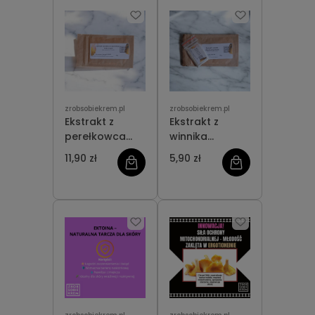
zrobsobiekrem.pl
zrobsobiekrem.pl
Ekstrakt z
Ekstrakt z
perełkowca
winnika
japońskiego -
(dihydromirycetyna)
11,90 zł
5,90 zł
trokserutyna