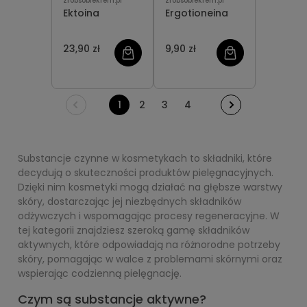
zrobsobiekrem.pl
zrobsobiekrem.pl
Ektoina
Ergotioneina
23,90 zł
9,90 zł
1
2
3
4
Substancje czynne w kosmetykach to składniki, które
decydują o skuteczności produktów pielęgnacyjnych.
Dzięki nim kosmetyki mogą działać na głębsze warstwy
skóry, dostarczając jej niezbędnych składników
odżywczych i wspomagając procesy regeneracyjne. W
tej kategorii znajdziesz szeroką gamę składników
aktywnych, które odpowiadają na różnorodne potrzeby
skóry, pomagając w walce z problemami skórnymi oraz
wspierając codzienną pielęgnację.
Czym są substancje aktywne?