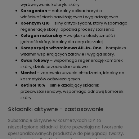
wyrównywaniu kolorytu skóry.
Karagenian
– naturalny polisacharyd o
właściwościach nawilżających i wygładzających.
Koenzym Q10
– silny antyoksydant, który wspomaga
regenerację skóry i opóźnia procesy starzenia.
Kolagen naturalny
– zwiększa elastyczność i
jędrność skóry, idealny dla cery dojrzałej.
Kompozycja witaminowa All-In-One
– kompleks
witamin wspierających zdrowie i wygląd skóry.
Kwas foliowy
– wspomaga regenerację komórek
skóry, działa przeciwstarzeniowo.
Mentol
– zapewnia uczucie chłodzenia, idealny do
kosmetyków odświeżających.
Retinol 10%
– silnie działający składnik
przeciwstarzeniowy, wspomaga odnowę komórek
skóry.
Składniki aktywne - zastosowanie
Substancje aktywne w kosmetykach DIY to
niezastąpione składniki, które pozwalają na tworzenie
spersonalizowanych produktów do pielęgnacji twarzy,