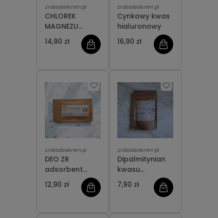
zrobsobiekrem.pl
zrobsobiekrem.pl
CHLOREK
Cynkowy kwas
MAGNEZU
hialuronowy
SZEŚCIOWODNY
14,90 zł
16,90 zł
zrobsobiekrem.pl
zrobsobiekrem.pl
DEO ZR
Dipalmitynian
adsorbent
kwasu
zapachów
kojowego
12,90 zł
7,90 zł