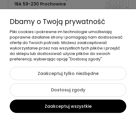
18A 59-230 Prochowice
Numer NIP:
1181638734
Dbamy o Twoją prywatność
Telefon:
518358020
Pliki cookies i pokrewne im technologie umożliwiają
poprawne działanie strony i pomagają nam dostosować
ofertę do Twoich potrzeb. Możesz zaakceptować
wykorzystanie przez nas wszystkich tych plików i przejść
do sklepu lub dostosować użycie plików do swoich
©2026 Wszelkie Prawa Zastrzeżone | Zrób Sobie Krem
preferencji, wybierając opcję "Dostosuj zgody".
Szablon Flex by
Ecommercy
Zaakceptuj tylko niezbędne
Dostosuj zgody
Pokaż pełną wersję strony
Zaakceptuj wszystkie
Sklep internetowy Shoper Premium
Kontakt
Szukaj
Konto
Koszyk