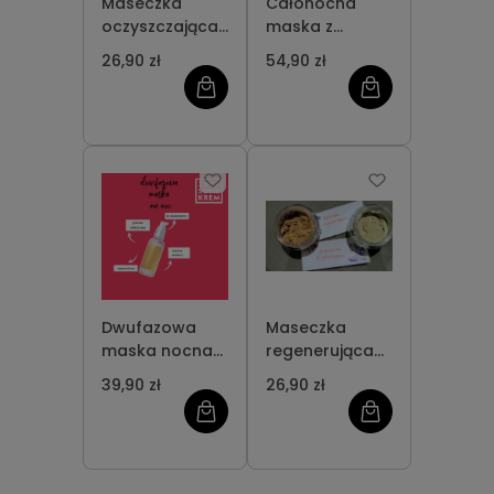
Maseczka
Całonocna
oczyszczająca
maska z
dla każdego
tripeptydem
26,90 zł
54,90 zł
rodzaju cery
miedziowym i
komórkami
macierzystymi
50g
Dwufazowa
Maseczka
maska nocna
regenerująca
"regeneracja i
dla każdego
39,90 zł
26,90 zł
ujędrnienie"
rodzaju cery