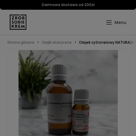
Darmowa dostawa od 200zł
Strona główna
Olejki eteryczne
Olejek cytronelowy NATURALNY