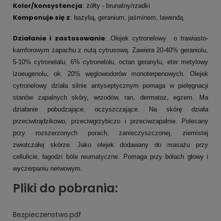
Kolor/konsystencja
: żółty - brunatny/rzadki
Komponuje się z
: bazylią, geranium, jaśminem, lawendą.
Działanie i zastosowanie
: Olejek cytronelowy o trawiasto-
kamforowym zapachu z nutą cytrusową. Zawiera 20-40% geraniolu,
5-10% cytronelalu, 6% cytronelolu, octan geranylu, eter metylowy
izoeugenolu, ok. 20% węglowodorów monoterpenowych. Olejek
cytronelowy działa silnie antyseptycznym pomaga w pielęgnacji
stanów zapalnych skóry, wrzodów, ran, dermatoz, egzem. Ma
działanie pobudzające, oczyszczające. Na skórę działa
przeciwtrądzikowo, przeciwgrzybiczo i przeciwzapalnie. Polecany
przy rozszerzonych porach, zanieczyszczonej, ziemistej
zwiotczałej skórze. Jako olejek dodawany do masażu przy
cellulicie, łagodzi bóle reumatyczne. Pomaga przy bólach głowy i
wyczerpaniu nerwowym.
Pliki do pobrania:
Bezpieczenstwo.pdf