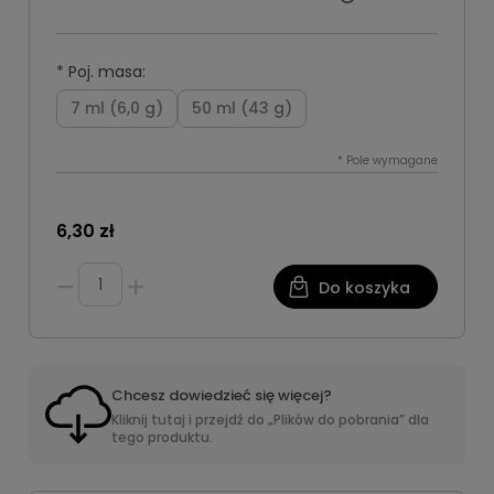
*
Poj. masa:
7 ml (6,0 g)
50 ml (43 g)
*
Pole wymagane
6,30 zł
Do koszyka
Chcesz dowiedzieć się więcej?
Kliknij tutaj i przejdź do „Plików do pobrania” dla
tego produktu.