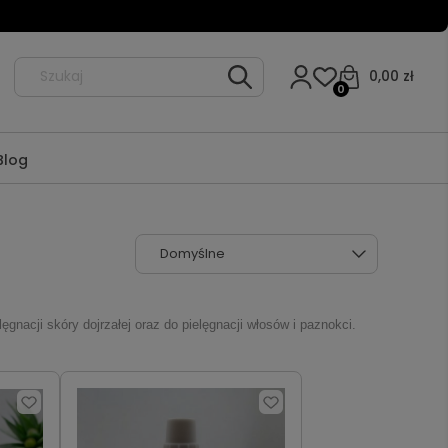
0,00 zł
0
Blog
nacji skóry dojrzałej oraz do pielęgnacji włosów i paznokci.