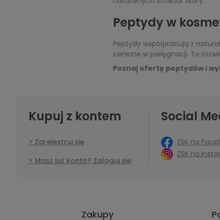
naturalnych struktur skóry.
Peptydy w kosmet
Peptydy współpracują z natural
cenione w pielęgnacji. To rozw
Poznaj ofertę peptydów i wyb
Kupuj z kontem
Social Me
ZSK na Face
Zarejestruj się
ZSK na Inst
Masz już konto? Zaloguj się
Zakupy
P