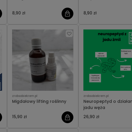
8,90 zł
8,90 zł
zrobsobiekrem.pl
zrobsobiekrem.pl
Migdałowy lifting roślinny
Neuropeptyd o działan
jadu węża
15,90 zł
26,90 zł