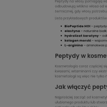
Peptydy na włosy pomagają wzmo
odbudowują włókno włosa od we
termicznej, gdy włosy potrzebuj
Lista przykładowych produktów
BioPeptide HOI
– peptydy
elastyna
– naturalne biał
hydrolizat keratyny
– od
kolagen morski
– wspomag
L-arginina
– aminokwas po
Peptydy w kosmet
Kosmetologia coraz częściej s
kwasami, witaminami czy ekstr
kosmetologii są więc nie tylk
Jak włączyć pept
Najprościej zacząć od kosmetyk
ulubionego produktu lub stwor