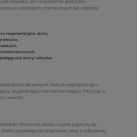
e jak odżywka, ale na poziomie głębszym –
ane po zabiegach chemicznych lub stylizacji
sy regeneracyjne skóry,
ję włosów,
maskach,
ciwstarzeniowych,
elęgnacji skóry i włosów.
składnikami aktywnymi. Dobrze współpracują z
żająco, wygładzająco lub wzmacniająco. Peptydy w
y i włosów.
 składniki. Można też dodać czyste peptydy do
 Efekty pojawiają się stopniowo, wraz z odbudową