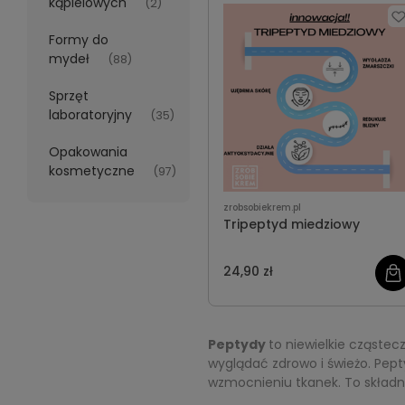
kąpielowych
(2)
Formy do
mydeł
(88)
Sprzęt
laboratoryjny
(35)
Opakowania
kosmetyczne
(97)
zrobsobiekrem.pl
Tripeptyd miedziowy
24,90 zł
Peptydy
to niewielkie cząstec
wyglądać zdrowo i świeżo. Pept
wzmocnieniu tkanek. To składnik