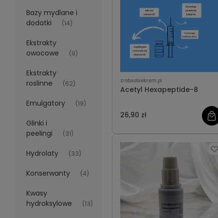
Bazy mydlane i
dodatki
(14)
Ekstrakty
owocowe
(9)
Ekstrakty
zrobsobiekrem.pl
roslinne
(62)
Acetyl Hexapeptide-8
Emulgatory
(19)
26,90 zł
Glinki i
peelingi
(31)
Hydrolaty
(33)
Konserwanty
(4)
Kwasy
hydroksylowe
(13)