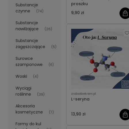
proszku
Substancje
czynne
(74)
9,90 zł
Substancje
nawilżające
(26)
Substancje
zagęszczające
(5)
Surowce
szamponowe
(6)
Woski
(4)
Wyciągi
roślinne
zrobsobiekrem.pl
(39)
L-seryna
Akcesoria
kosmetyczne
(7)
13,90 zł
Formy do kul