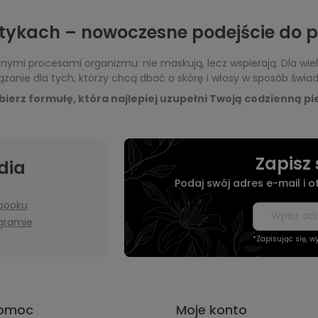
ykach – nowoczesne podejście do pi
nymi procesami organizmu: nie maskują, lecz wspierają. Dla wielu
iązanie dla tych, którzy chcą dbać o skórę i włosy w sposób świ
ierz formułę, która najlepiej uzupełni Twoją codzienną pi
Zapisz 
dia
Podaj swój adres e-mail i 
booku
agramie
*Zapisując się, 
omoc
Moje konto