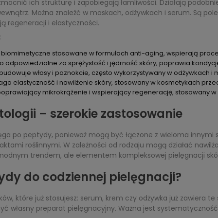
cnić ich strukturę i zapobiegają łamliwości. Działają podobni
wnątrz. Można znaleźć w maskach, odżywkach i serum. Są polec
ą regeneracji i elastyczności.
:
 biomimetyczne stosowane w formułach anti-aging, wspierają proce
ko odpowiedzialne za sprężystość i jędrność skóry; poprawia kondyc
budowuje włosy i paznokcie, często wykorzystywany w odżywkach i 
a elastyczność i nawilżenie skóry, stosowany w kosmetykach prze
prawiający mikrokrążenie i wspierający regenerację, stosowany w pi
ologii – szerokie zastosowanie
ięga po peptydy, ponieważ mogą być łączone z wieloma innymi 
aktami roślinnymi. W zależności od rodzaju mogą działać nawil
o modnym trendem, ale elementem kompleksowej pielęgnacji skór
ydy do codziennej pielęgnacji?
ów, które już stosujesz: serum, krem czy odżywka już zawiera te
zyć własny preparat pielęgnacyjny. Ważna jest systematyczność.