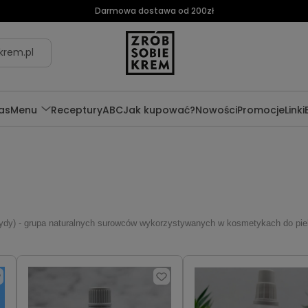
Darmowa dostawa od 200zł
krem.pl
as
Menu
Receptury
ABC
Jak kupować?
Nowości
Promocje
Linki
ptydy) - grupa naturalnych surowców wykorzystywanych w kosmetykach do pielęg