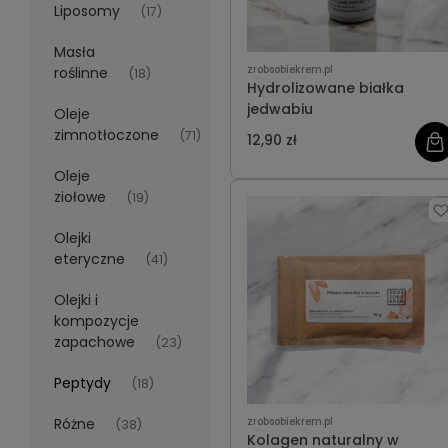
Liposomy
(17)
Masła
zrobsobiekrem.pl
roślinne
(18)
Hydrolizowane białka
jedwabiu
Oleje
zimnotłoczone
(71)
12,90 zł
Oleje
ziołowe
(19)
Olejki
eteryczne
(41)
Olejki i
kompozycje
zapachowe
(23)
Peptydy
(18)
Różne
zrobsobiekrem.pl
(38)
Kolagen naturalny w