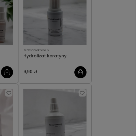
zrobsobiekrem.pl
Hydrolizat keratyny
9,90 zł