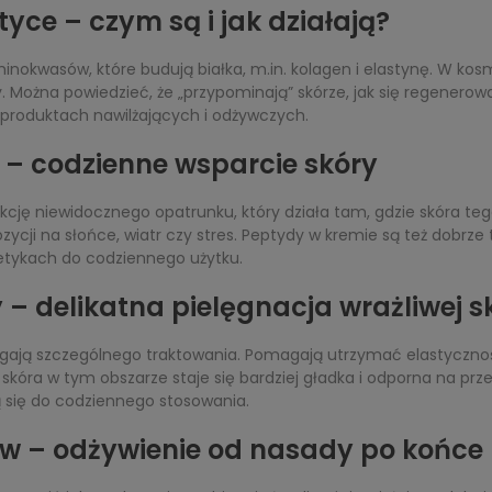
ce – czym są i jak działają?
inokwasów, które budują białka, m.in. kolagen i elastynę. W kosm
 Można powiedzieć, że „przypominają” skórze, jak się regenerow
w produktach nawilżających i odżywczych.
 – codzienne wsparcie skóry
nkcję niewidocznego opatrunku, który działa tam, gdzie skóra teg
ycji na słońce, wiatr czy stres. Peptydy w kremie są też dobrze 
etykach do codziennego użytku.
– delikatna pielęgnacja wrażliwej s
gają szczególnego traktowania. Pomagają utrzymać elastyczność 
 skóra w tym obszarze staje się bardziej gładka i odporna na prz
ą się do codziennego stosowania.
w – odżywienie od nasady po końce