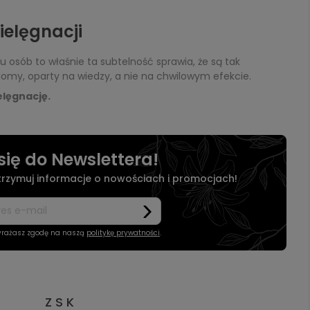
elęgnacji
 osób to właśnie ta subtelność sprawia, że są tak
adomy, oparty na wiedzy, a nie na chwilowym efekcie.
elęgnację.
się do Newslettera!
otrzymuj informacje o nowościach i promocjach!
wyrażasz zgodę na naszą
politykę prywatności
.
Z S K