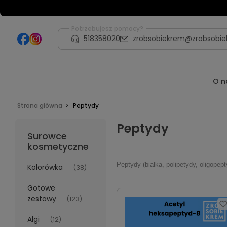
Potrzebujesz pomocy?
518358020
zrobsobiekrem@zrobsobie
O n
Strona główna
Peptydy
Peptydy
Surowce
kosmetyczne
Peptydy (białka, polipetydy, oligope
Kolorówka
(38)
Gotowe
zestawy
(123)
Algi
(12)