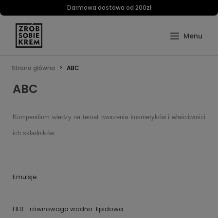
Darmowa dostawa od 200zł
Strona główna
ABC
ABC
Kompendium wiedzy na temat tworzenia kosmetyków i właściwości
ich składników.
Emulsje
HLB - równowaga wodno-lipidowa