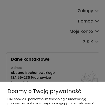
Zakupy
Pomoc
Moje konto
Z S K
Dane kontaktowe
Adres:
ul. Jana Kochanowskiego
18A 59-230 Prochowice
Numer NIP:
1181638734
Dbamy o Twoją prywatność
Telefon:
518358020
Pliki cookies i pokrewne im technologie umożliwiają
poprawne działanie strony i pomagają nam dostosować