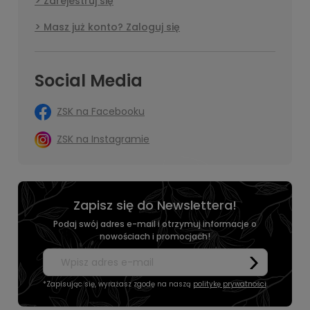
Zarejestruj się
Masz już konto? Zaloguj się
Social Media
ZSK na Facebooku
ZSK na Instagramie
Zapisz się do Newslettera!
Podaj swój adres e-mail i otrzymuj informacje o
nowościach i promocjach!
*Zapisując się, wyrażasz zgodę na naszą
politykę prywatności
.