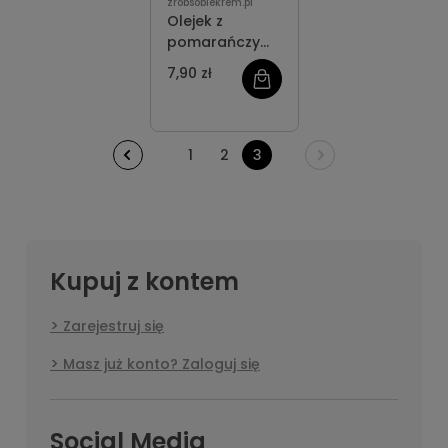
zrobsobiekrem.pl
Olejek z
pomarańczy
słodkiej
7,90 zł
ORGANICZNY
1
2
3
Kupuj z kontem
Zarejestruj się
Masz już konto? Zaloguj się
Social Media