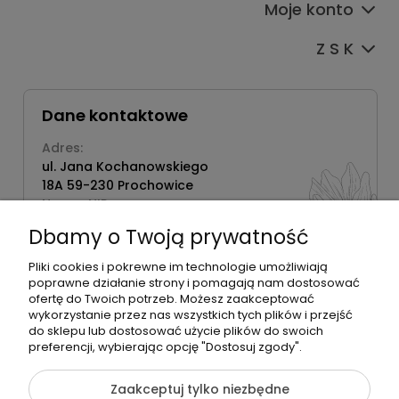
Moje konto
Z S K
Dane kontaktowe
Adres:
ul. Jana Kochanowskiego
18A 59-230 Prochowice
Numer NIP:
1181638734
Dbamy o Twoją prywatność
Telefon:
518358020
Pliki cookies i pokrewne im technologie umożliwiają
poprawne działanie strony i pomagają nam dostosować
ofertę do Twoich potrzeb. Możesz zaakceptować
wykorzystanie przez nas wszystkich tych plików i przejść
do sklepu lub dostosować użycie plików do swoich
©2026 Wszelkie Prawa Zastrzeżone | Zrób Sobie Krem
preferencji, wybierając opcję "Dostosuj zgody".
Szablon Flex by
Ecommercy
Zaakceptuj tylko niezbędne