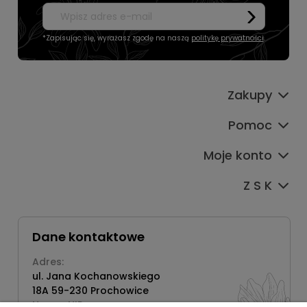
*Zapisując się, wyrażasz zgodę na naszą
politykę prywatności
.
Zakupy
Pomoc
Moje konto
Z S K
Dane kontaktowe
Adres:
ul. Jana Kochanowskiego
18A 59-230 Prochowice
Numer NIP: