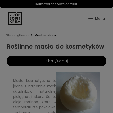
Darmowa dostawa od 200zł
Strona główna
Masła roślinne
Roślinne masła do kosmetyków
Filtruj/Sortuj
Masła kosmetyczne to
jedne z najcenniejszych
składników naturalnej
pielęgnacji skóry. Są to
oleje roślinne, które w
temperaturze pokojowej
zachowują stałą