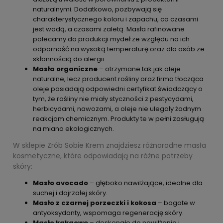
naturalnymi. Dodatkowo, pozbywają się
charakterystycznego koloru i zapachu, co czasami
jest wadą, a czasami zaletą. Masła rafinowane
polecamy do produkcji mydeł ze względu na ich
odporność na wysoką temperaturę oraz dla osób ze
skłonnością do alergii.
Masła organiczne
– otrzymane tak jak oleje
naturalne, lecz producent rośliny oraz firma tłocząca
oleje posiadają odpowiedni certyfikat świadczący o
tym, że rośliny nie miały styczności z pestycydami,
herbicydami, nawozami, a oleje nie ulegały żadnym
reakcjom chemicznym. Produkty te w pełni zasługują
na miano ekologicznych.
W sklepie Zrób Sobie Krem znajdziesz różnorodne masła
kosmetyczne, które odpowiadają na różne potrzeby
skóry:
Masło avocado
– głęboko nawilżające, idealne dla
suchej i dojrzałej skóry.
Masło z czarnej porzeczki i kokosa
– bogate w
antyoksydanty, wspomaga regenerację skóry.
Masło kakaowe
– doskonałe do nawilżania i