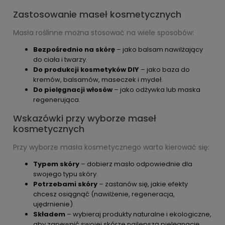
Zastosowanie maseł kosmetycznych
Masła roślinne można stosować na wiele sposobów:
Bezpośrednio na skórę
– jako balsam nawilżający
do ciała i twarzy.
Do produkcji kosmetyków DIY
– jako baza do
kremów, balsamów, maseczek i mydeł.
Do pielęgnacji włosów
– jako odżywka lub maska
regenerująca.
Wskazówki przy wyborze maseł
kosmetycznych
Przy wyborze masła kosmetycznego warto kierować się:
Typem skóry
– dobierz masło odpowiednie dla
swojego typu skóry.
Potrzebami skóry
– zastanów się, jakie efekty
chcesz osiągnąć (nawilżenie, regeneracja,
ujędrnienie).
Składem
– wybieraj produkty naturalne i ekologiczne,
aby zapewnić swojej skórze najlepszą pielęgnację.