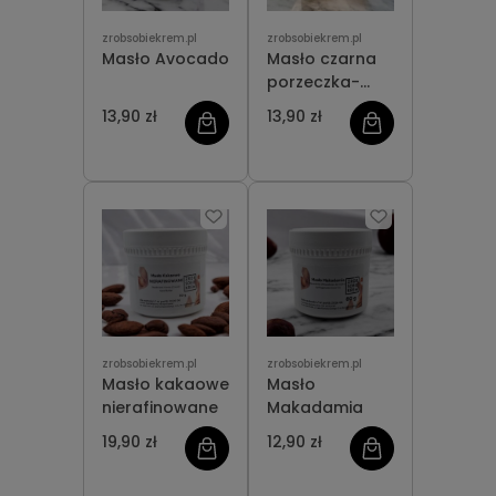
zrobsobiekrem.pl
zrobsobiekrem.pl
Masło Avocado
Masło czarna
porzeczka-
kokos
13,90 zł
13,90 zł
NATURALNE
zrobsobiekrem.pl
zrobsobiekrem.pl
Masło kakaowe
Masło
nierafinowane
Makadamia
19,90 zł
12,90 zł