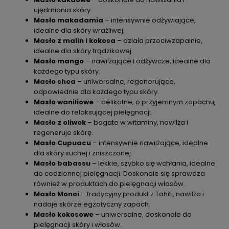
ujędrniania skóry.
Masło makadamia
– intensywnie odżywiające,
idealne dla skóry wrażliwej.
Masło z malin i kokosa
– działa przeciwzapalnie,
idealne dla skóry trądzikowej.
Masło mango
– nawilżające i odżywcze, idealne dla
każdego typu skóry.
Masło shea
– uniwersalne, regenerujące,
odpowiednie dla każdego typu skóry.
Masło waniliowe
– delikatne, o przyjemnym zapachu,
idealne do relaksującej pielęgnacji.
Masło z oliwek
– bogate w witaminy, nawilża i
regeneruje skórę.
Masło Cupuacu
– intensywnie nawilżające, idealne
dla skóry suchej i zniszczonej.
Masło babassu
– lekkie, szybko się wchłania, idealne
do codziennej pielęgnacji. Doskonale się sprawdza
również w produktach do pielęgnacji włosów.
Masło Monoi
– tradycyjny produkt z Tahiti, nawilża i
nadaje skórze egzotyczny zapach.
Masło kokosowe
– uniwersalne, doskonałe do
pielęgnacji skóry i włosów.