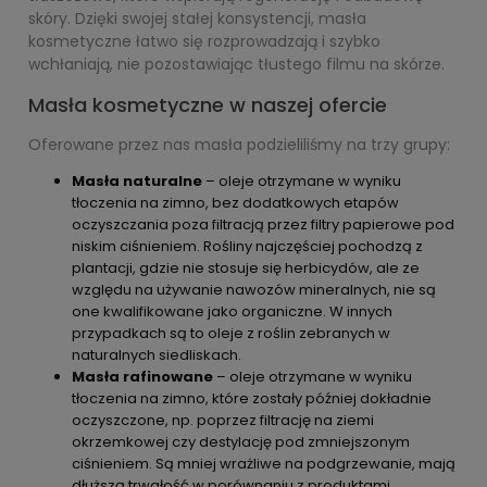
skóry. Dzięki swojej stałej konsystencji, masła
kosmetyczne łatwo się rozprowadzają i szybko
wchłaniają, nie pozostawiając tłustego filmu na skórze.
Masła kosmetyczne w naszej ofercie
Oferowane przez nas masła podzieliliśmy na trzy grupy:
Masła naturalne
– oleje otrzymane w wyniku
tłoczenia na zimno, bez dodatkowych etapów
oczyszczania poza filtracją przez filtry papierowe pod
niskim ciśnieniem. Rośliny najczęściej pochodzą z
plantacji, gdzie nie stosuje się herbicydów, ale ze
względu na używanie nawozów mineralnych, nie są
one kwalifikowane jako organiczne. W innych
przypadkach są to oleje z roślin zebranych w
naturalnych siedliskach.
Masła rafinowane
– oleje otrzymane w wyniku
tłoczenia na zimno, które zostały później dokładnie
oczyszczone, np. poprzez filtrację na ziemi
okrzemkowej czy destylację pod zmniejszonym
ciśnieniem. Są mniej wrażliwe na podgrzewanie, mają
dłuższą trwałość w porównaniu z produktami