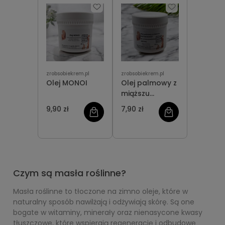
zrobsobiekrem.pl
zrobsobiekrem.pl
Olej MONOI
Olej palmowy z
miąższu
RAFINOWANY -
9,90 zł
7,90 zł
ze
zrównoważonej
uprawy
Czym są masła roślinne?
Masła roślinne to tłoczone na zimno oleje, które w
naturalny sposób nawilżają i odżywiają skórę. Są one
bogate w witaminy, minerały oraz nienasycone kwasy
tłuszczowe, które wspierają regenerację i odbudowę