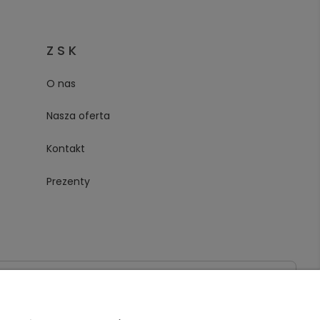
Z S K
O nas
Nasza oferta
Kontakt
Prezenty
020