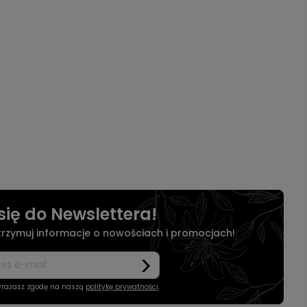
się do Newslettera!
otrzymuj informacje o nowościach i promocjach!
wyrażasz zgodę na naszą
politykę prywatności
.