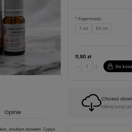
*
Pojemność:
7 ml
50 ml
11,90 zł
Do kos
Chcesz dowie
Kliknij tutaj 
Opinie
sokim, smukłym drzewem. Cyprys