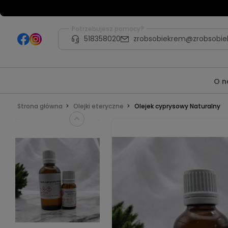
Potrzebujesz pomocy?
518358020
zrobsobiekrem@zrobsobie
O n
Strona główna
Olejki eteryczne
Olejek cyprysowy Naturalny