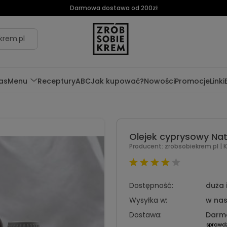
Darmowa dostawa od 200zł
krem.pl
as
Menu
Receptury
ABC
Jak kupować?
Nowości
Promocje
Linki
Olejek cyprysowy Nat
Producent:
zrobsobiekrem.pl
| 
Dostępność:
duża 
Wysyłka w:
w nas
Dostawa:
Darm
sprawd