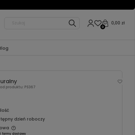
0,00 zł
0
Blog
uralny
Kod produktu:
PS367
ilość
tępny dzień roboczy
owa
ź formy dostawy