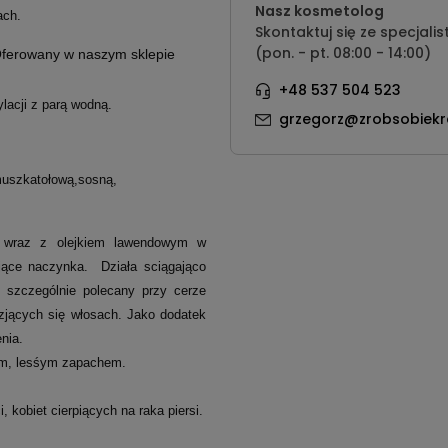
Nasz kosmetolog
ach.
Skontaktuj się ze specjalis
(pon. - pt. 08:00 - 14:00)
ferowany w naszym sklepie
+48 537 504 523
lacji z parą wodną.
grzegorz@zrobsobiekr
muszkatołową,sosną,
 wraz z olejkiem lawendowym w
ające naczynka. Działa sciągająco
 szczególnie polecany przy cerze
zczjących się włosach. Jako dodatek
nia.
ym, lesśym zapachem.
, kobiet cierpiących na raka piersi.