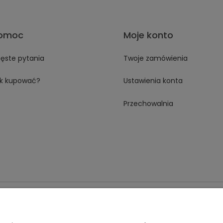
omoc
Moje konto
ęste pytania
Twoje zamówienia
k kupować?
Ustawienia konta
Przechowalnia
 18A 59-230 Prochowice
Numer NIP:
1181638734
Telefon:
518358