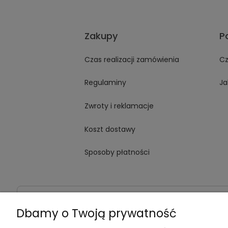
Zakupy
P
Czas realizacji zamówienia
Cz
Regulaminy
Ja
Zwroty i reklamacje
Koszt dostawy
Sposoby płatności
Dane kontaktowe
Adres:
ul. Jana Kochanowskiego
Dbamy o Twoją prywatność