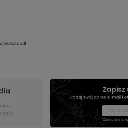
alny.docx.pdf
Zapisz 
dia
Podaj swój adres e-mail i 
booku
agramie
*Zapisując się, 