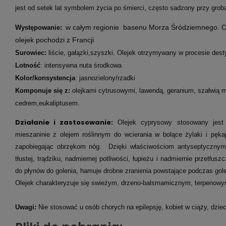
jest od setek lat symbolem życia po śmierci, często sadzony przy grob
w całym regionie basenu Morza Śródziemnego. O
Występowanie:
olejek pochodzi z Francji
Surowiec:
liście, gałązki,szyszki
. Olejek otrzymywany w procesie desty
Lotność
: intensywna nuta środkowa
Kolor/konsystencja
: jasnozielony/rzadki
Komponuje się z:
olejkami cytrusowymi, lawendą, geranium, szałwią 
cedrem,eukaliptusem.
Działanie i zastosowani
e:
Olejek cyprysowy stosowany jest
mieszaninie z olejem roślinnym do wcierania w bolące żylaki i pęk
zapobiegając obrzękom nóg. Dzięki właściwościom antyseptycznym
tłustej, trądziku, nadmiernej potliwości, łupieżu i nadmiernie przetłus
do płynów do golenia, hamuje drobne zranienia powstające podczas gole
Olejek charakteryzuje się swieżym, drzeno-balsmamicznym, terpenow
Uwagi:
Nie stosować u osób chorych na epilepsję, kobiet w ciąży, dzieci