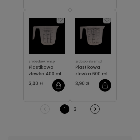
zrobsobiekrem.pl
zrobsobiekrem.pl
Plastikowa
Plastikowa
zlewka 400 ml
zlewka 600 ml
3,00 zł
3,90 zł
1
2