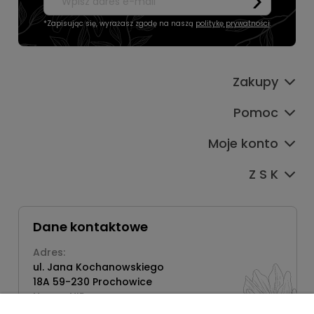
*Zapisując się, wyrażasz zgodę na naszą
politykę prywatności
.
Zakupy
Pomoc
Moje konto
Z S K
Dane kontaktowe
Adres:
ul. Jana Kochanowskiego
18A 59-230 Prochowice
Numer NIP:
1181638734