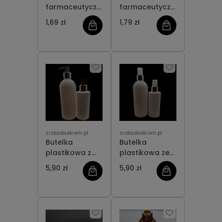
farmaceutyczna
farmaceutyczna
30 ml
65 ml
1,69 zł
1,79 zł
zrobsobiekrem.pl
zrobsobiekrem.pl
Butelka
Butelka
plastikowa z
plastikowa ze
pompką
srebrnym
5,90 zł
5,90 zł
atomizerem