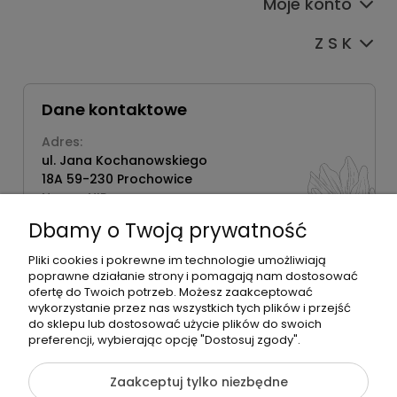
Moje konto
Z S K
Dane kontaktowe
Adres:
ul. Jana Kochanowskiego
18A 59-230 Prochowice
Numer NIP:
1181638734
Dbamy o Twoją prywatność
Telefon:
518358020
Pliki cookies i pokrewne im technologie umożliwiają
poprawne działanie strony i pomagają nam dostosować
ofertę do Twoich potrzeb. Możesz zaakceptować
wykorzystanie przez nas wszystkich tych plików i przejść
do sklepu lub dostosować użycie plików do swoich
©2026 Wszelkie Prawa Zastrzeżone | Zrób Sobie Krem
preferencji, wybierając opcję "Dostosuj zgody".
Szablon Flex by
Ecommercy
Zaakceptuj tylko niezbędne