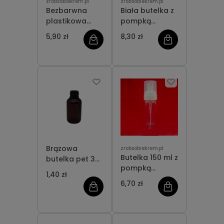
zrobsobiekrem.pl
zrobsobiekrem.pl
Bezbarwna
Biała butelka z
plastikowa
pompką
butelka 250 ml
pianotwórczą
5,90 zł
8,30 zł
200 ml
Brązowa
zrobsobiekrem.pl
Butelka 150 ml z
butelka pet 30
pompką
ml
1,40 zł
pianotwórczą
6,70 zł