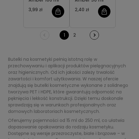
Amber 100 ml
Amber 30 ml
3,99 zł
2,40 zł
1
2
Butelki na kosmetyki pełnią istotną rolę w
przechowywaniu i aplikacji produktów pielęgnacyjnych
oraz higienicznych. Od ich jakości zależy trwałość
zawartości i komfort użytkowania. W naszej ofercie
znajdują się butelki kosmetyczne wykonane z solidnego
tworzywa PET i HDPE, które gwarantują odporność na
pęknięcia i lekkość konstrukcji. Dzięki temu doskonale
sprawdzają się w warunkach profesjonalnych oraz
domowych laboratoriach kosmetycznych.
Oferujemy pojemności od 15 ml do 250 ml, co ułatwia
dopasowanie opakowania do rodzaju kosmetyku.
Dostępne są wersje przezroczyste, białe i brązowe – w