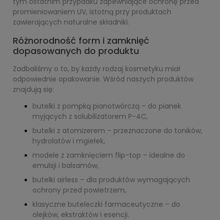
tym ostatnim przypadku zapewniające ochronę przed
promieniowaniem UV, istotną przy produktach
zawierających naturalne składniki.
Różnorodność form i zamknięć
dopasowanych do produktu
Zadbaliśmy o to, by każdy rodzaj kosmetyku miał
odpowiednie opakowanie. Wśród naszych produktów
znajdują się:
butelki z pompką pianotwórczą – do pianek
myjących z solubilizatorem P-4C,
butelki z atomizerem – przeznaczone do toników,
hydrolatów i mgiełek,
modele z zamknięciem flip-top – idealne do
emulsji i balsamów,
butelki airless – dla produktów wymagających
ochrony przed powietrzem,
klasyczne buteleczki farmaceutyczne – do
olejków, ekstraktów i esencji.