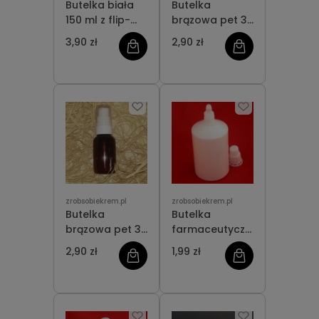
Butelka biała
Butelka
150 ml z flip-
brązowa pet 30
topem
ml z
3,90 zł
2,90 zł
atomizerem
białym
zrobsobiekrem.pl
zrobsobiekrem.pl
Butelka
Butelka
brązowa pet 30
farmaceutyczna
ml z
120 ml
2,90 zł
1,99 zł
dozownikiem