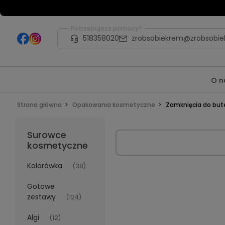
Potrzebujesz pomocy?
518358020
zrobsobiekrem@zrobsobie
O n
Strona główna
Opakowania kosmetyczne
Zamknięcia do but
Surowce
kosmetyczne
Kolorówka
(38)
Gotowe
zestawy
(124)
Algi
(12)