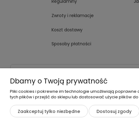
Regulaminy
Ja
Zwroty i reklamacje
Koszt dostawy
Sposoby płatności
Dane kontaktowe
Adres:
ul. Jana Kochanowskiego
Dbamy o Twoją prywatność
Pliki cookies i pokrewne im technologie umożliwiają poprawne
tych plików i przejść do sklepu lub dostosować użycie plików do
©2026 Wszelkie Prawa Zastrzeżone | Zrób Sobie Krem
Zaakceptuj tylko niezbędne
Dostosuj zgody