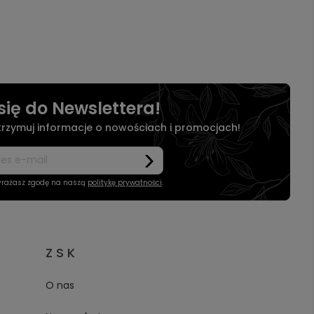
się do Newslettera!
otrzymuj informacje o nowościach i promocjach!
wyrażasz zgodę na naszą
politykę prywatności
.
Z S K
O nas