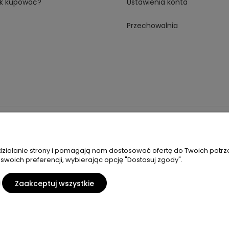
k kupować?
Ustawienia konta
Przechowalnia
 18A 59-230 Prochowice
Numer NIP:
1181638734
Telefon:
518358
 działanie strony i pomagają nam dostosować ofertę do Twoich potr
 swoich preferencji, wybierając opcję "Dostosuj zgody".
Zaakceptuj wszystkie
Sklep internetowy Shoper Premium