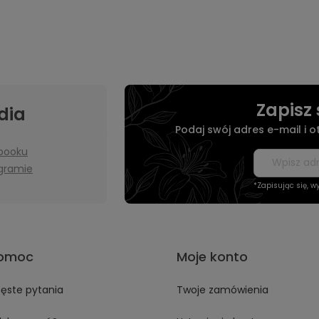
Zapisz 
dia
Podaj swój adres e-mail i 
booku
agramie
*Zapisując się, 
omoc
Moje konto
ęste pytania
Twoje zamówienia