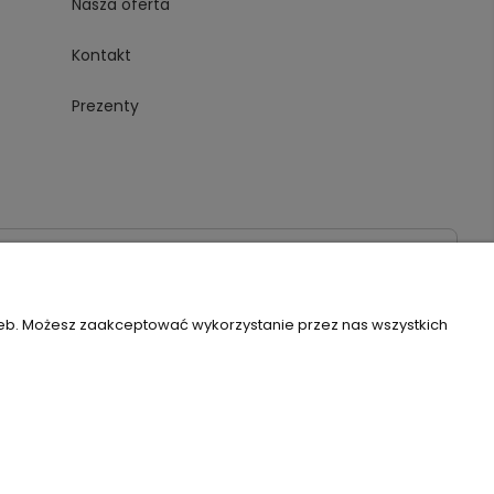
Nasza oferta
Kontakt
Prezenty
020
zeb. Możesz zaakceptować wykorzystanie przez nas wszystkich
Szablon Flex by
Ecommercy