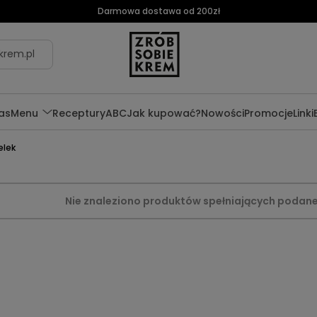
Darmowa dostawa od 200zł
krem.pl
as
Menu
Receptury
ABC
Jak kupować?
Nowości
Promocje
Linki
elek
Nie znaleziono produktów spełniających podane 