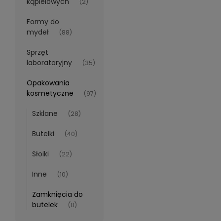
kąpielowych
(2)
Formy do
mydeł
(88)
Sprzęt
laboratoryjny
(35)
Opakowania
kosmetyczne
(97)
Szklane
(28)
Butelki
(40)
Słoiki
(22)
Inne
(10)
Zamknięcia do
butelek
(0)