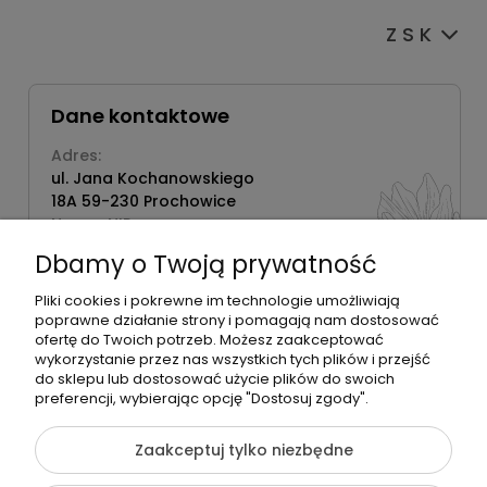
Z S K
Dane kontaktowe
Adres:
ul. Jana Kochanowskiego
18A 59-230 Prochowice
Numer NIP:
1181638734
Dbamy o Twoją prywatność
Telefon:
518358020
Pliki cookies i pokrewne im technologie umożliwiają
poprawne działanie strony i pomagają nam dostosować
ofertę do Twoich potrzeb. Możesz zaakceptować
wykorzystanie przez nas wszystkich tych plików i przejść
do sklepu lub dostosować użycie plików do swoich
©2026 Wszelkie Prawa Zastrzeżone | Zrób Sobie Krem
preferencji, wybierając opcję "Dostosuj zgody".
Szablon Flex by
Ecommercy
Zaakceptuj tylko niezbędne