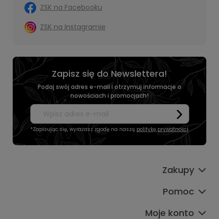
ZSK na Facebooku
ZSK na Instagramie
Zapisz się do Newslettera!
Podaj swój adres e-mail i otrzymuj informacje o
nowościach i promocjach!
*Zapisując się, wyrażasz zgodę na naszą
politykę prywatności
.
Zakupy
Pomoc
Moje konto