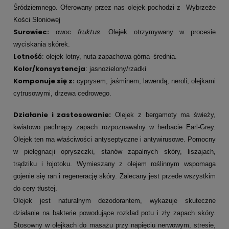
Śródziemnego. Oferowany przez nas olejek pochodzi z Wybrzeże
Kości Słoniowej
Surowiec:
fruktus
owoc
. Olejek otrzymywany w procesie
wyciskania skórek.
Lotność
: olejek lotny, nuta zapachowa górna–średnia.
Kolor/konsystencja
: jasnozielony/rzadki
Komponuje się z:
cyprysem, jaśminem, lawendą, neroli, olejkami
cytrusowymi, drzewa cedrowego.
Działanie i zastosowani
e:
Olejek z bergamoty ma świeży,
kwiatowo pachnący zapach rozpoznawalny w herbacie Earl-Grey.
Olejek ten ma właściwości antyseptyczne i antywirusowe. Pomocny
w pielęgnacji opryszczki, stanów zapalnych skóry, liszajach,
trądziku i łojotoku. Wymieszany z olejem roślinnym wspomaga
gojenie się ran i regenerację skóry. Zalecany jest przede wszystkim
do cery tłustej.
Olejek jest naturalnym dezodorantem, wykazuje skuteczne
działanie na bakterie powodujące rozkład potu i zły zapach skóry.
Stosowny w olejkach do masażu przy napięciu nerwowym, stresie,