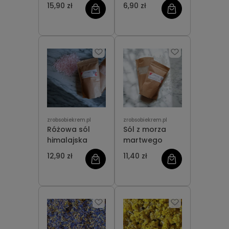
w wodzie
15,90 zł
6,90 zł
zrobsobiekrem.pl
zrobsobiekrem.pl
Różowa sól
Sól z morza
himalajska
martwego
12,90 zł
11,40 zł