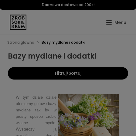
Darmowa dostawa od 200zł
Strona główna
Bazy mydlane i dodatki
Bazy mydlane i dodatki
Filtruj/Sortuj
W tym dziale dziale
oferujemy gotowe bazy
mydlane tak by w
prosty sposób zrobić
własne mydło.
Wystarczy ją
rozpuścić, dodać