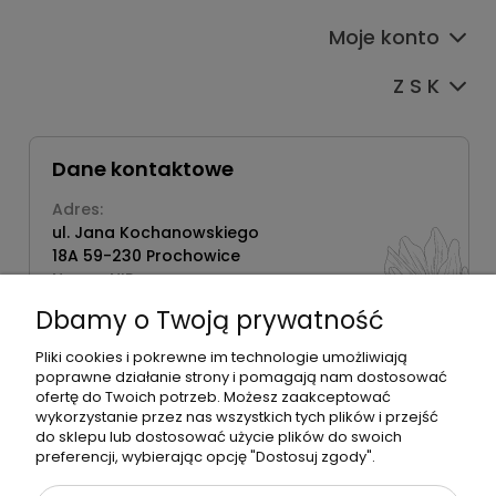
Moje konto
Z S K
Dane kontaktowe
Adres:
ul. Jana Kochanowskiego
18A 59-230 Prochowice
Numer NIP:
1181638734
Dbamy o Twoją prywatność
Telefon:
518358020
Pliki cookies i pokrewne im technologie umożliwiają
poprawne działanie strony i pomagają nam dostosować
ofertę do Twoich potrzeb. Możesz zaakceptować
wykorzystanie przez nas wszystkich tych plików i przejść
do sklepu lub dostosować użycie plików do swoich
©2026 Wszelkie Prawa Zastrzeżone | Zrób Sobie Krem
preferencji, wybierając opcję "Dostosuj zgody".
Szablon Flex by
Ecommercy