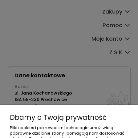
Zakupy
Pomoc
Moje konto
Z S K
Dane kontaktowe
Adres:
ul. Jana Kochanowskiego
18A 59-230 Prochowice
Numer NIP:
1181638734
Dbamy o Twoją prywatność
Telefon:
518358020
Pliki cookies i pokrewne im technologie umożliwiają
poprawne działanie strony i pomagają nam dostosować