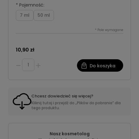
*
Pojemność:
7 ml
50 ml
*
Pole wymagane
10,90 zł
Do koszyka
Chcesz dowiedzieć się więcej?
Kliknij tutaj i przejdź do „Plików do pobrania” dla
tego produktu.
Nasz kosmetolog