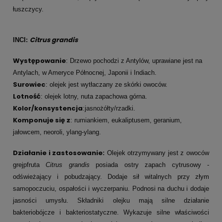
łuszczycy.
Citrus grandis
INCI:
Występowanie
: Drzewo pochodzi z Antylów, uprawiane jest na
Antylach, w Ameryce Północnej, Japonii i Indiach.
Surowiec
: olejek jest wytłaczany ze skórki owoców.
Lotność
: olejek lotny, nuta zapachowa górna.
Kolor/konsystencja
:jasnożółty/rzadki.
Komponuje się z
: rumiankiem, eukaliptusem, geranium,
jałowcem, neoroli, ylang-ylang.
Działanie i zastosowanie:
Olejek o
trzymywany jest z owoców
grejpfruta
Citrus grandis
posiada ostry zapach cytrusowy -
odświeżający i pobudzający. Dodaje sił witalnych przy złym
samopoczuciu, ospałości i wyczerpaniu. Podnosi na duchu i dodaje
jasności umysłu. Składniki olejku mają silne działanie
bakteriobójcze i bakteriostatyczne. Wykazuje silne właściwości