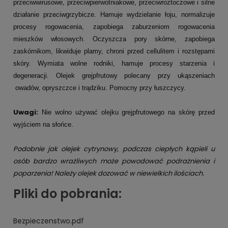
przeciwwirusowe, przeciwpierwotniakowe, przeciwroztoczowe i silne
działanie przeciwgrzybicze. Hamuje wydzielanie łoju, normalizuje
procesy rogowacenia, zapobiega zaburzeniom rogowacenia
mieszków włosowych. Oczyszcza pory skórne, zapobiega
zaskórnikom, likwiduje plamy, chroni przed cellulitem i rozstępami
skóry. Wymiata wolne rodniki, hamuje procesy starzenia i
degeneracji. Olejek grejpfrutowy polecany przy ukąszeniach
owadów, opryszczce i trądziku. Pomocny przy łuszczycy.
Uwagi:
Nie wolno używać olejku grejpfrutowego na skórę przed
wyjściem na słońce.
Podobnie jak olejek cytrynowy, podczas ciepłych kąpieli u
osób bardzo wrażliwych może powodować podrażnienia i
poparzenia! Należy olejek dozować w niewielkich ilościach.
Pliki do pobrania:
Bezpieczenstwo.pdf