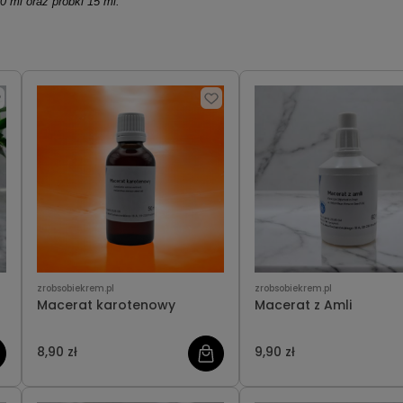
 ml oraz próbki 15 ml.
zrobsobiekrem.pl
zrobsobiekrem.pl
Macerat karotenowy
Macerat z Amli
8,90 zł
9,90 zł