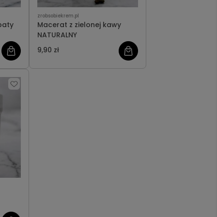
zrobsobiekrem.pl
baty
Macerat z zielonej kawy
NATURALNY
9,90 zł