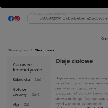
Potrzebujesz pomocy?
518358020
zrobsobiekrem@zrobsobie
O n
Strona główna
Oleje ziołowe
Oleje ziołowe
Surowce
kosmetyczne
Oleje z
iołowe, maceraty, wyciągi olej
Kolorówka
(38)
wszystkie rozpuszczalne w tłuszczach
oraz witaminy rozpuszczalne
Gotowe
uszczach (A,D,E,K,F), żywice, wos
zestawy
w tł
(124)
surowca roślinnego. Aby zachować w
Algi
mydeł w procesie uszlachetniania.
(12)