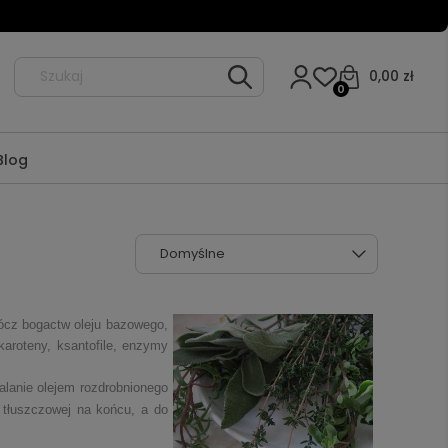
0,00 zł
0
Blog
prócz bogactw oleju bazowego,
karoteny, ksantofile, enzymy
alanie olejem rozdrobnionego
 tłuszczowej na końcu, a do