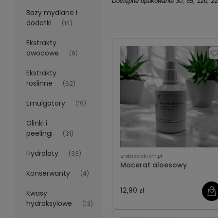
Dostępne opakowania 30, 65, 120, 220
Bazy mydlane i
dodatki
(14)
Ekstrakty
owocowe
(9)
Ekstrakty
roslinne
(62)
Emulgatory
(19)
Glinki i
peelingi
(31)
Hydrolaty
(33)
zrobsobiekrem.pl
Macerat aloesowy
Konserwanty
(4)
12,90 zł
Kwasy
hydroksylowe
(13)