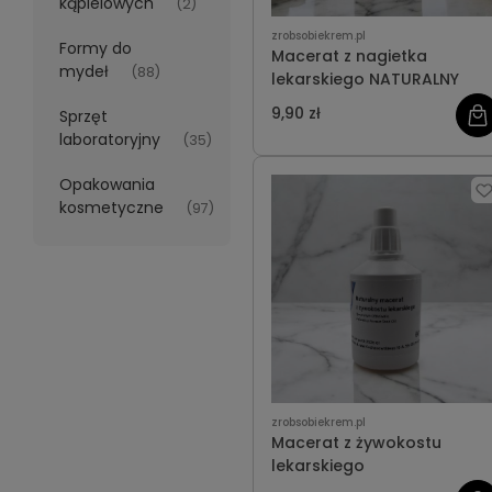
kąpielowych
(2)
zrobsobiekrem.pl
Formy do
Macerat z nagietka
mydeł
(88)
lekarskiego NATURALNY
9,90 zł
Sprzęt
laboratoryjny
(35)
Opakowania
kosmetyczne
(97)
zrobsobiekrem.pl
Macerat z żywokostu
lekarskiego