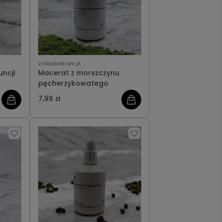
zrobsobiekrem.pl
ncji
Macerat z morszczynu
pęcherzykowatego
7,99 zł