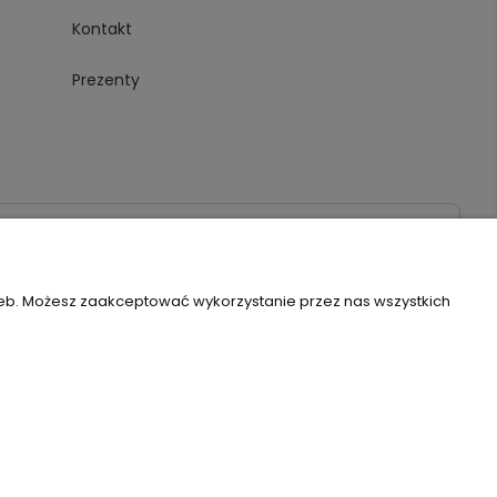
Kontakt
Prezenty
020
zeb. Możesz zaakceptować wykorzystanie przez nas wszystkich
Szablon Flex by
Ecommercy