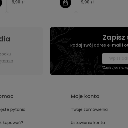
9,90 zł
9,90 zł
Zapisz 
dia
Podaj swój adres e-mail i 
booku
agramie
*Zapisując się, 
omoc
Moje konto
ęste pytania
Twoje zamówienia
k kupować?
Ustawienia konta