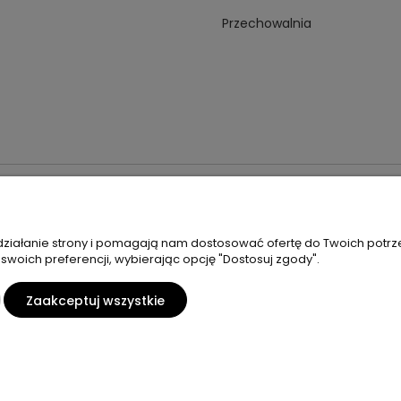
Przechowalnia
 18A 59-230 Prochowice
Numer NIP:
1181638734
Telefon:
518358
 działanie strony i pomagają nam dostosować ofertę do Twoich potr
 swoich preferencji, wybierając opcję "Dostosuj zgody".
Sklep internetowy Shoper Premium
Zaakceptuj wszystkie