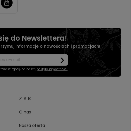
się do Newslettera!
otrzymuj informacje o nowościach i promocjach!
wyrażasz zgodę na naszą
politykę prywatności
.
Z S K
O nas
Nasza oferta