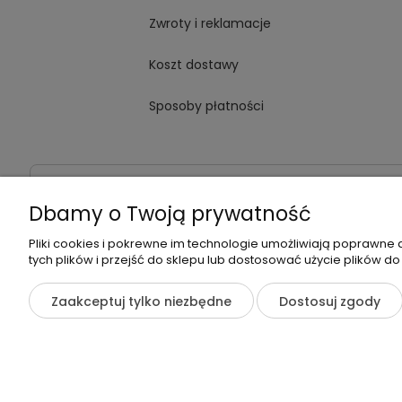
Zwroty i reklamacje
Koszt dostawy
Sposoby płatności
Dane kontaktowe
Adres:
ul. Jana Kochanowskiego
Dbamy o Twoją prywatność
Pliki cookies i pokrewne im technologie umożliwiają poprawne
tych plików i przejść do sklepu lub dostosować użycie plików do
©2026 Wszelkie Prawa Zastrzeżone | Zrób Sobie Krem
Zaakceptuj tylko niezbędne
Dostosuj zgody