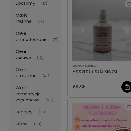
Liposomy
(17)
Masła
roślinne
(18)
Oleje
zimnotłoczone
(71)
Oleje
ziołowe
(19)
zrobsobiekrem.pl
Olejki
Macerat z dziurawca
eteryczne
(41)
9,90 zł
Olejki i
kompozycje
zapachowe
(23)
Peptydy
(18)
Różne
(38)