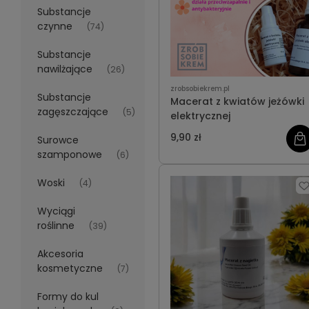
Substancje
czynne
(74)
Substancje
nawilżające
(26)
zrobsobiekrem.pl
Substancje
Macerat z kwiatów jeżówki
zagęszczające
(5)
elektrycznej
9,90 zł
Surowce
szamponowe
(6)
Woski
(4)
Wyciągi
roślinne
(39)
Akcesoria
kosmetyczne
(7)
Formy do kul