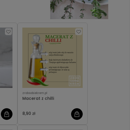
zrobsobiekrem.pl
Macerat z chilli
8,90 zł