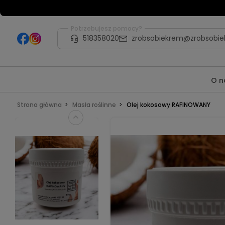
Potrzebujesz pomocy?
518358020
zrobsobiekrem@zrobsobie
O n
Strona główna
Masła roślinne
Olej kokosowy RAFINOWANY