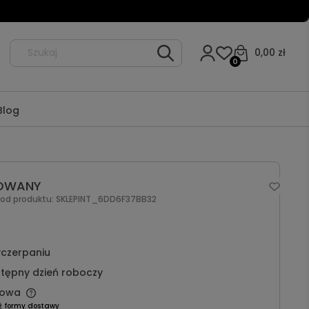
0,00 zł
0
Blog
NOWANY
Kod produktu:
SKLEPINT_6DD6F37BB32
czerpaniu
tępny dzień roboczy
owa
ź formy dostawy