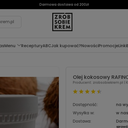
Darmowa dostawa od 200zł
krem.pl
as
Menu
Receptury
ABC
Jak kupować?
Nowości
Promocje
Linki
Olej kokosowy RAFI
Producent:
zrobsobiekrem.pl
| 
Dostępność:
na wy
Wysyłka w:
w nas
Dostawa:
Darm
sprawd