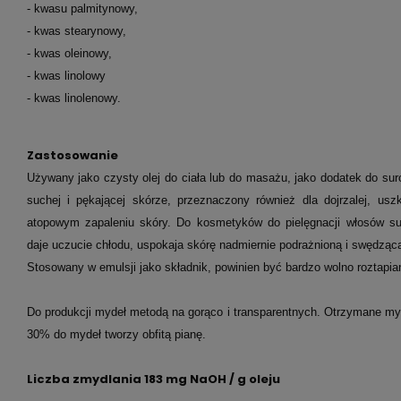
- kwasu palmitynowy,
- kwas stearynowy,
- kwas oleinowy,
- kwas linolowy
- kwas linolenowy.
Zastosowanie
Używany jako czysty olej do ciała lub do masażu, jako dodatek do s
suchej i pękającej skórze, przeznaczony również dla dojrzalej, usz
atopowym zapaleniu skóry. Do kosmetyków do pielęgnacji włosów su
daje uczucie chłodu, uspokaja skórę nadmiernie podrażnioną i swędzącą
Stosowany w emulsji jako składnik, powinien być bardzo wolno roztapian
Do produkcji mydeł metodą na gorąco i transparentnych. Otrzymane myd
30% do mydeł tworzy obfitą pianę.
Liczba zmydlania 183 mg NaOH / g oleju