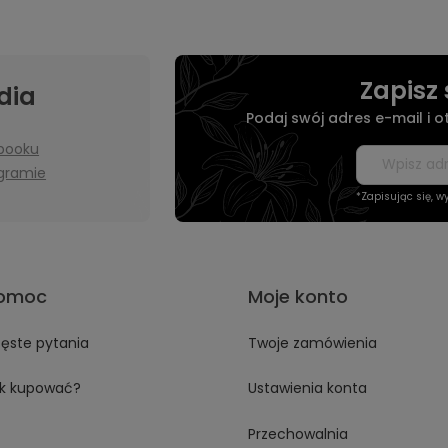
Zapisz 
dia
Podaj swój adres e-mail i 
booku
agramie
*Zapisując się, 
omoc
Moje konto
ęste pytania
Twoje zamówienia
k kupować?
Ustawienia konta
Przechowalnia