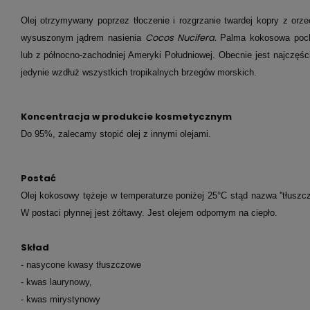
Olej otrzymywany poprzez tłoczenie i rozgrzanie twardej kopry z orz
Cocos Nucifera.
wysuszonym jądrem nasienia
Palma kokosowa pocho
lub z północno-zachodniej Ameryki Południowej. Obecnie jest najczęśc
jedynie wzdłuż wszystkich tropikalnych brzegów morskich.
Koncentracja w produkcie kosmetycznym
Do 95%, zalecamy stopić olej z innymi olejami
.
Postać
Olej kokosowy tężeje w temperaturze poniżej 25°C stąd nazwa ''tłuszcz
W postaci płynnej jest żółtawy. Jest olejem odpornym na ciepło.
Skład
- nasycone kwasy tłuszczowe
- kwas laurynowy,
- kwas mirystynowy