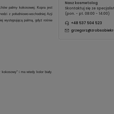
Nasz kosmetolog
echów palmy kokosowej. Kopra jest
Skontaktuj się ze specjalis
(pon. - pt. 08:00 - 14:00)
dzi z południowo-wschodniej Azji
iej występującą palmą, gdyż rośnie
+48 537 504 523
grzegorz@zrobsobiekr
 kokosowy'' i ma wtedy kolor biały.