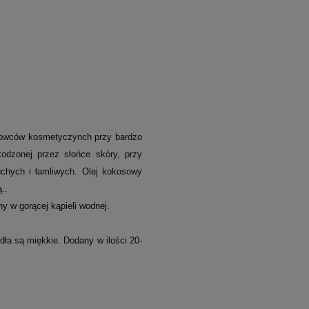
urowców kosmetyczynch przy bardzo
kodzonej przez słońce skóry, przy
chych i łamliwych. Olej kokosowy
..
y w gorącej kąpieli wodnej.
ła są miękkie. Dodany w ilości 20-