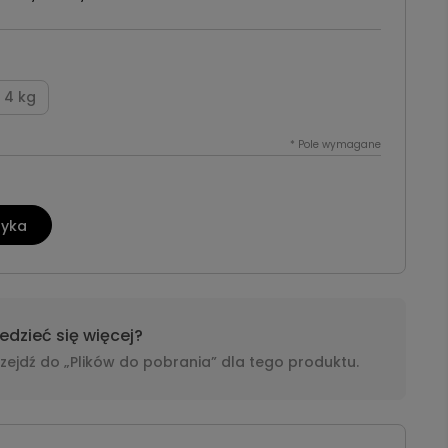
4 kg
*
Pole wymagane
zyka
dzieć się więcej?
i przejdź do „Plików do pobrania” dla tego produktu.