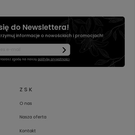
się do Newslettera!
otrzymuj informacje o nowościach i promocjach!
wyrażasz zgodę na naszą
politykę prywatności
.
Z S K
O nas
Nasza oferta
Kontakt