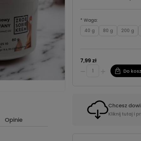
*
Waga:
40 g
80 g
200 g
7,99 zł
Do kos
Chcesz dowie
Kliknij tutaj 
Opinie