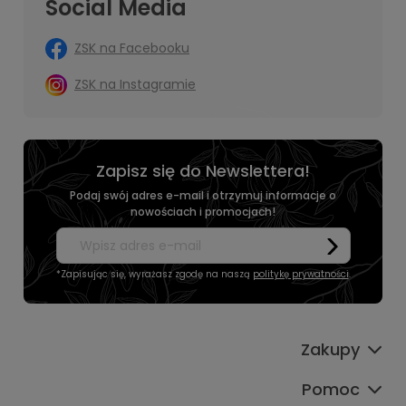
Social Media
ZSK na Facebooku
ZSK na Instagramie
Zapisz się do Newslettera!
Podaj swój adres e-mail i otrzymuj informacje o
nowościach i promocjach!
*Zapisując się, wyrażasz zgodę na naszą
politykę prywatności
.
Zakupy
Pomoc