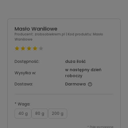
Masło Waniliowe
Producent:
zrobsobiekrem.pl
| Kod produktu:
Masło
Waniliowe
Dostępność:
duża ilość
w następny dzień
Wysyłka w:
roboczy
Dostawa:
Darmowa
*
Waga:
40 g
80 g
200 g
*
Pole wymagane