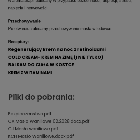
w aromaterapii polecany w przypadku bezsenności, depresji, stresu,
napięcia i nerwowości.
Przechowywanie
Po otwarciu zalecamy przechowywanie masła w lodówce.
Receptury:
Regenerujący krem na noc z retinoidami
COLD CREAM- KREM NA ZIMĘ (I NIE TYLKO)
BALSAM DO CIAŁA W KOSTCE
KREM Z WITAMINAMI
Pliki do pobrania:
Bezpieczenstwo.pdf
CA Masło Waniliowe 02.2028.docx.pdf
CJ Masło waniliowe.pdf
KCH Masło Waniliowe.docx.pdf