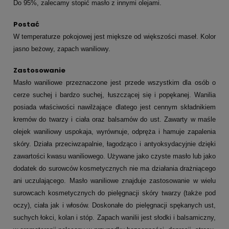
.
Do 95%, zalecamy stopić masło z innymi olejami
Postać
W temperaturze pokojowej jest miększe od większości maseł. Kolor
jasno beżowy, zapach waniliowy.
Zastosowanie
Masło waniliowe przeznaczone jest przede wszystkim dla osób o
cerze suchej i bardzo suchej, łuszczącej się i popękanej. Wanilia
posiada właściwości nawilżające dlatego jest cennym składnikiem
kremów do twarzy i ciała oraz balsamów do ust. Zawarty w maśle
olejek waniliowy uspokaja, wyrównuje, odpręża i hamuje zapalenia
skóry. Działa przeciwzapalnie, łagodząco i antyoksydacyjnie dzięki
zawartości kwasu waniliowego. Używane jako czyste masło lub jako
dodatek do surowców kosmetycznych nie ma działania drażniącego
ani uczulającego. Masło waniliowe znajduje zastosowanie w wielu
surowcach kosmetycznych do pielęgnacji skóry twarzy (także pod
oczy), ciała jak i włosów. Doskonałe do pielęgnacji spękanych ust,
suchych łokci, kolan i stóp. Zapach wanilii jest słodki i balsamiczny,