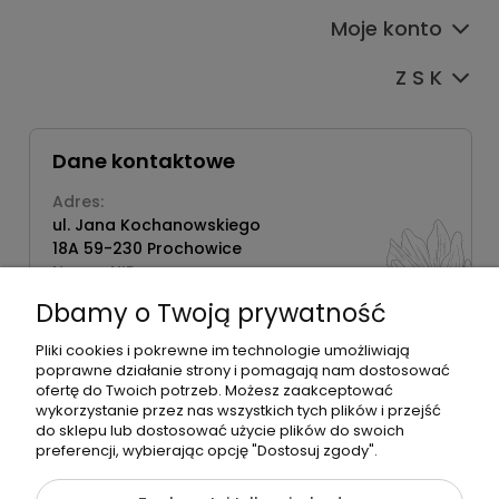
Moje konto
Z S K
Dane kontaktowe
Adres:
ul. Jana Kochanowskiego
18A 59-230 Prochowice
Numer NIP:
1181638734
Dbamy o Twoją prywatność
Telefon:
518358020
Pliki cookies i pokrewne im technologie umożliwiają
poprawne działanie strony i pomagają nam dostosować
ofertę do Twoich potrzeb. Możesz zaakceptować
wykorzystanie przez nas wszystkich tych plików i przejść
do sklepu lub dostosować użycie plików do swoich
©2026 Wszelkie Prawa Zastrzeżone | Zrób Sobie Krem
preferencji, wybierając opcję "Dostosuj zgody".
Szablon Flex by
Ecommercy