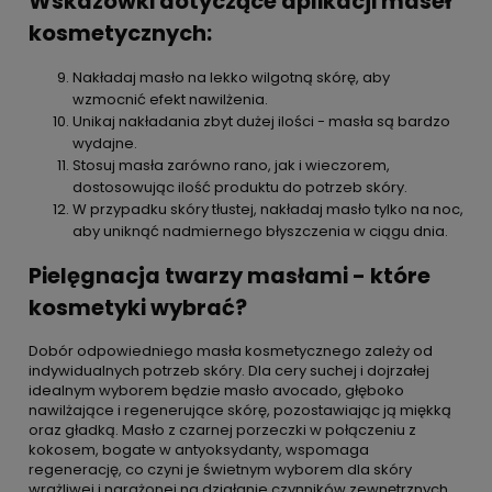
Wskazówki dotyczące aplikacji maseł
kosmetycznych:
Nakładaj masło na lekko wilgotną skórę, aby
wzmocnić efekt nawilżenia.
Unikaj nakładania zbyt dużej ilości - masła są bardzo
wydajne.
Stosuj masła zarówno rano, jak i wieczorem,
dostosowując ilość produktu do potrzeb skóry.
W przypadku skóry tłustej, nakładaj masło tylko na noc,
aby uniknąć nadmiernego błyszczenia w ciągu dnia.
Pielęgnacja twarzy masłami - które
kosmetyki wybrać?
Dobór odpowiedniego masła kosmetycznego zależy od
indywidualnych potrzeb skóry. Dla cery suchej i dojrzałej
idealnym wyborem będzie masło avocado, głęboko
nawilżające i regenerujące skórę, pozostawiając ją miękką
oraz gładką. Masło z czarnej porzeczki w połączeniu z
kokosem, bogate w antyoksydanty, wspomaga
regenerację, co czyni je świetnym wyborem dla skóry
wrażliwej i narażonej na działanie czynników zewnętrznych.