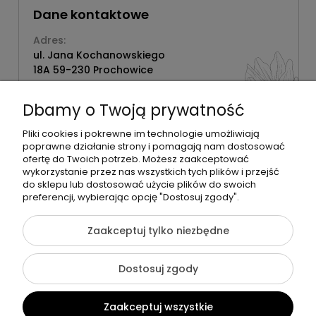
Dane kontaktowe
Adres:
ul. Jana Kochanowskiego
18A 59-230 Prochowice
Numer NIP:
1181638734
Dbamy o Twoją prywatność
Telefon:
518358020
Pliki cookies i pokrewne im technologie umożliwiają
poprawne działanie strony i pomagają nam dostosować
ofertę do Twoich potrzeb. Możesz zaakceptować
wykorzystanie przez nas wszystkich tych plików i przejść
do sklepu lub dostosować użycie plików do swoich
©2026 Wszelkie Prawa Zastrzeżone | Zrób Sobie Krem
preferencji, wybierając opcję "Dostosuj zgody".
Szablon Flex by
Ecommercy
Zaakceptuj tylko niezbędne
Dostosuj zgody
Pokaż pełną wersję strony
Zaakceptuj wszystkie
Sklep internetowy Shoper Premium