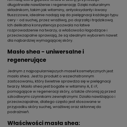
długotrwałe nawilżenie i regenerację. Dzięki naturalnym
składnikom, takim jak witaminy, antyoksydanty i kwasy
tłuszczowe, idealnie nadają się do pielęgnacji każdego typu
cery - od suchej, przez wrażliwą, po dojrzałą i trądzikową.
Ich delikatna konsystencja pozwala na łatwe
rozprowadzenie na twarzy, a właściwości łagodzące i
przeciwzapalne sprawiają, że są idealnym wyborem nawet
dla najbardziej wymagającej skóry.
Masło shea - uniwersalne i
regenerujące
Jednym z najpopularniejszych maseł kosmetycznych jest
masło shea. Jest to produkt o wszechstronnym
zastosowaniu, który świetnie sprawdza się w pielęgnacji
twarzy. Masło shea jest bogate w witaminy A, E i F,
pomagające w regeneracji skóry, a także chronią ją przed
szkodliwymi czynnikami zewnętrznymi. Działa nawilżająco i
przeciwzapalnie, dlatego często jest stosowane w
przypadku skóry suchej, wrażliwej oraz skłonnej do
podrażnień.
Właściwości masła shea: