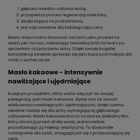
głęboko nawilża i odżywia skórę,
przyspiesza proces regeneracji naskórka,
działa kojąco na podrażnienia,
jest odpowiednie dla każdego typu cery.
Masło shea można stosować zarówno jako produkt na
dzień, jak i na noc, nakładając niewielką ilość na twarz po
uprzednim oczyszczeniu skóry. Dzięki swojej bogatej
konsystencji świetnie sprawdzi się jako baza pod makijaż dla
osób o suchej cerze.
Masło kakaowe - intensywnie
nawilżające i ujędrniające
Kolejnym produktem, który warto włączyć do swojej
pielęgnacji, jest masło kakaowe. Słynie ono ze swoich
właściwości nawilżających i ujędrniających, dzięki czemu
idealnie nadaje się dla skóry wymagającej głębokiego
odżywienia. Masło kakaowe tworzy na skórze delikatny film,
który chroni ją przed utratą wody, jednocześnie
pozostawiając ją miękką i elastyczną. To doskonałe
rozwiązanie dla osób, zmagających się z przesuszającą się
cerą.