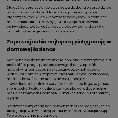
Dla osób z cerą tłustą lub trądzikową doskonale sprawdzi się
masło z malin i kokosa, które działa przeciwzapalnie i
łagodząco, redukując widoczność wyprysków. Natomiast
masło makadamia, ze względu na swoje intensywnie
odżywiające właściwości, będzie odpowiednie dla skóry
potrzebującej regeneracji i odżywienia.
Zapewnij sobie najlepszą pielęgnację w
domowej łazience
Naturalne masła kosmetyczne to doskonałe rozwiązanie dla
osób, które pragną zadbać o swoją skórę w sposób
naturalny, a jednocześnie skuteczny. Dzięki ich bogatym
właściwościom nawilżającym, regenerującym i ochronnym,
można z łatwością dostosować pielęgnację do
indywidualnych potrzeb cery. Niezależnie od tego, czy masz
skórę suchą, tłustą, wrażliwą czy trądzikową, odpowiednie
masło kosmetyczne pomoże Ci uzyskać zdrowy i promienny
wygląd.
Sprawdź naszą ofertę
naturalnych maseł kosmetycznych
do
pielęgnacji twarzy i odkryj produkty, które zrewolucjonizują
Twoją codzienną pielęgnację!