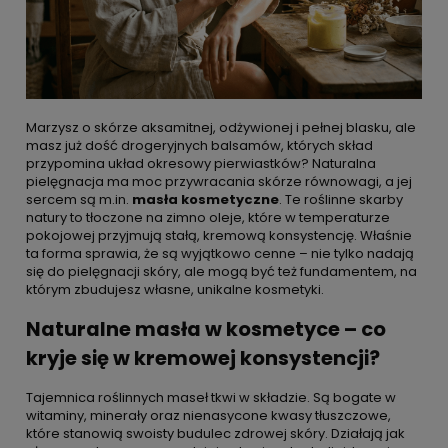
Marzysz o skórze aksamitnej, odżywionej i pełnej blasku, ale
masz już dość drogeryjnych balsamów, których skład
przypomina układ okresowy pierwiastków? Naturalna
pielęgnacja ma moc przywracania skórze równowagi, a jej
sercem są m.in.
masła kosmetyczne
. Te roślinne skarby
natury to tłoczone na zimno oleje, które w temperaturze
pokojowej przyjmują stałą, kremową konsystencję. Właśnie
ta forma sprawia, że są wyjątkowo cenne – nie tylko nadają
się do pielęgnacji skóry, ale mogą być też fundamentem, na
którym zbudujesz własne, unikalne kosmetyki.
Naturalne masła w kosmetyce – co
kryje się w kremowej konsystencji?
Tajemnica roślinnych maseł tkwi w składzie. Są bogate w
witaminy, minerały oraz nienasycone kwasy tłuszczowe,
które stanowią swoisty budulec zdrowej skóry. Działają jak