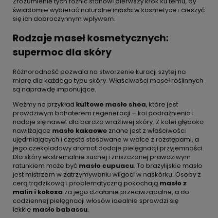
Zrozumienie tych różnic stanowi pierwszy krok ku temu, by
świadomie wybierać naturalne masła w kosmetyce i cieszyć
się ich dobroczynnym wpływem.
Rodzaje maseł kosmetycznych:
supermoc dla skóry
Różnorodność pozwala na stworzenie kuracji szytej na
miarę dla każdego typu skóry. Właściwości maseł roślinnych
są naprawdę imponujące.
Weźmy na przykład
kultowe masło shea
, które jest
prawdziwym bohaterem regeneracji – koi podrażnienia i
nadaje się nawet dla bardzo wrażliwej skóry. Z kolei głęboko
nawilżające
masło kakaowe
znane jest z właściwości
ujędrniających i często stosowane w walce z rozstępami, a
jego czekoladowy aromat dodaje pielęgnacji przyjemności.
Dla skóry ekstremalnie suchej i zniszczonej prawdziwym
ratunkiem może być
masło cupuacu
. To brazylijskie masło
jest mistrzem w zatrzymywaniu wilgoci w naskórku. Osoby z
cerą trądzikową i problematyczną pokochają
masło z
malin i kokosa
za jego działanie przeciwzapalne, a do
codziennej pielęgnacji włosów idealnie sprawdzi się
lekkie
masło babassu
.