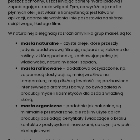
płaszcz ochronny, uszczelniając barierę hydrolipidową i
zapobiegając utracie wilgoci. Tym, co wyróżnia je na tle
płynnych olei, jest właśnie konsystencja: jest łatwa w
aplikacji, dobrze się wchłania i nie pozostawia na skórze
uciążliwego, tłustego filmu.
W naturalnej pielęgnacji rozróżniamy kilka grup maseł. Są to:
masła naturalne
– czyste oleje, które przeszły
jedynie podstawową filtrację, najbardziej zbliżone do
rośliny, z której pochodzą, zachowując pełnię jej
właściwości, naturalny kolor i zapach,
masła rafinowane
– dodatkowo oczyszczone, np.
za pomocą destylacji, są mniej wrażliwe na
temperaturę, mają dłuższą trwałość i są pozbawione
intensywnego aromatu i barwy, co bywa zaletą w
produkcji mydeł i kosmetyków dla osób z wrażliwą
skórą,
masła organiczne
– podobnie jak naturalne, są
minimalnie przetwarzane, ale rośliny użyte do ich
produkcji posiadają certyfikaty świadczące o braku
kontaktu z pestycydami i nawozami, co czyni je w pełni
ekologicznymi.