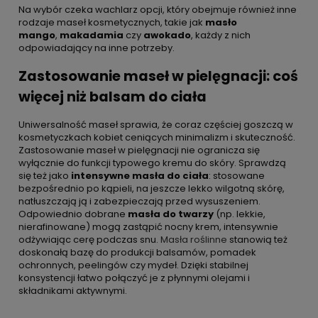
Na wybór czeka wachlarz opcji, który obejmuje również inne
rodzaje maseł kosmetycznych, takie jak
masło
mango
,
makadamia
czy
awokado
, każdy z nich
odpowiadający na inne potrzeby.
Zastosowanie maseł w pielęgnacji: coś
więcej niż balsam do ciała
Uniwersalność maseł sprawia, że coraz częściej goszczą w
kosmetyczkach kobiet ceniących minimalizm i skuteczność.
Zastosowanie maseł w pielęgnacji nie ogranicza się
wyłącznie do funkcji typowego kremu do skóry. Sprawdzą
się też jako
intensywne masła do ciała
: stosowane
bezpośrednio po kąpieli, na jeszcze lekko wilgotną skórę,
natłuszczają ją i zabezpieczają przed wysuszeniem.
Odpowiednio dobrane
masła do twarzy
(np. lekkie,
nierafinowane) mogą zastąpić nocny krem, intensywnie
odżywiając cerę podczas snu.
Masła roślinne
stanowią też
doskonałą bazę do produkcji balsamów, pomadek
ochronnych, peelingów czy mydeł. Dzięki stabilnej
konsystencji łatwo połączyć je z płynnymi olejami i
składnikami aktywnymi.