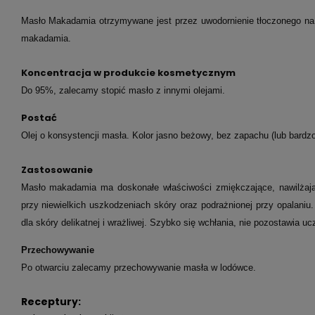
Masło Makadamia otrzymywane jest przez uwodornienie tłoczonego na 
makadamia.
Koncentracja w produkcie kosmetycznym
Do 95%, zalecamy stopić masło z innymi olejami
.
Postać
Olej o konsystencji masła. Kolor jasno beżowy, bez zapachu (lub bardzo 
Zastosowanie
Masło makadamia ma doskonałe właściwości zmiękczające, nawilżaj
przy niewielkich uszkodzeniach skóry oraz podrażnionej przy opalani
dla skóry delikatnej i wrażliwej. Szybko się wchłania, nie pozostawia ucz
Przechowywanie
Po otwarciu zalecamy przechowywanie masła w lodówce.
Receptury: