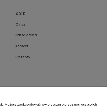
Z S K
O nas
Nasza oferta
Kontakt
Prezenty
020
zeb. Możesz zaakceptować wykorzystanie przez nas wszystkich