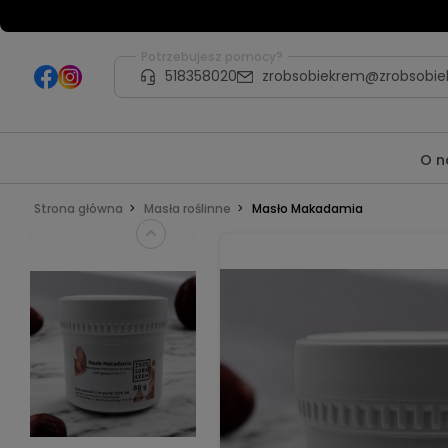
Potrzebujesz pomocy?
518358020
zrobsobiekrem@zrobsobie
O n
Strona główna
Masła roślinne
Masło Makadamia