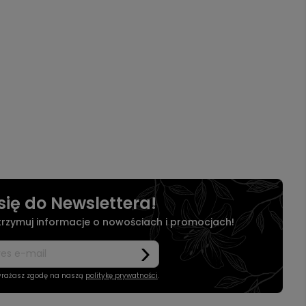
się do Newslettera!
otrzymuj informacje o nowościach i promocjach!
wyrażasz zgodę na naszą
politykę prywatności
.