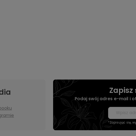
Zapisz 
dia
Podaj swój adres e-mail i 
booku
agramie
*Zapisując się, 