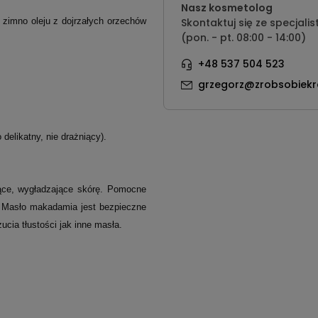
Nasz kosmetolog
zimno oleju z dojrzałych orzechów
Skontaktuj się ze specjalis
(pon. - pt. 08:00 - 14:00)
+48 537 504 523
grzegorz@zrobsobiekr
delikatny, nie drażniący).
ące, wygładzające skórę. Pomocne
u. Masło makadamia jest bezpieczne
ucia tłustości jak inne masła.