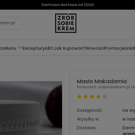
Darmowa dostawa od 200zł
krem.pl
as
Menu
Receptury
ABC
Jak kupować?
Nowości
Promocje
Linki
Masło Makadamia
Producent:
zrobsobiekrem.pl
| 
Dostępność:
na wy
Wysyłka w:
w nas
Dostawa:
Darm
sprawd