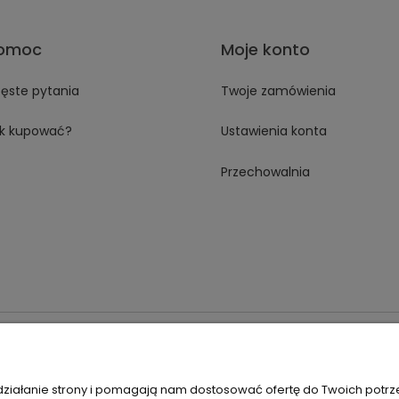
omoc
Moje konto
ęste pytania
Twoje zamówienia
k kupować?
Ustawienia konta
Przechowalnia
 18A 59-230 Prochowice
Numer NIP:
1181638734
Telefon:
518358
 działanie strony i pomagają nam dostosować ofertę do Twoich potr