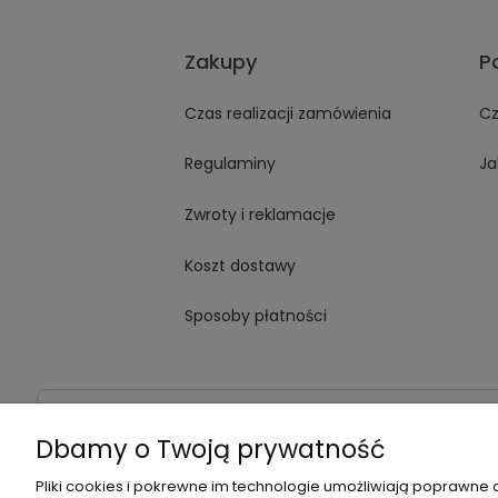
Zakupy
P
Czas realizacji zamówienia
Cz
Regulaminy
Ja
Zwroty i reklamacje
Koszt dostawy
Sposoby płatności
Dane kontaktowe
Adres:
ul. Jana Kochanowskiego
Dbamy o Twoją prywatność
Pliki cookies i pokrewne im technologie umożliwiają poprawne