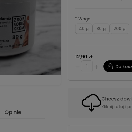
*
Waga:
40 g
80 g
200 g
12,90 zł
Do kos
Chcesz dowie
Kliknij tutaj 
Opinie