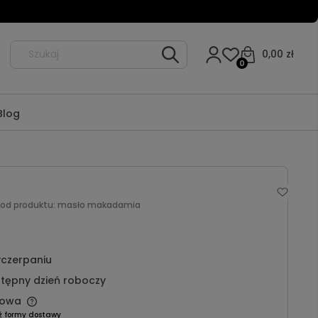
0,00 zł
0
Blog
Kod produktu:
masło makadamia
czerpaniu
tępny dzień roboczy
owa
ź formy dostawy