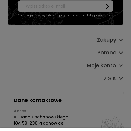
*Zapisując się, wyrażasz zgodę na naszą
politykę prywatności
.
Zakupy
Pomoc
Moje konto
Z S K
Dane kontaktowe
Adres:
ul. Jana Kochanowskiego
18A 59-230 Prochowice
Numer NIP: