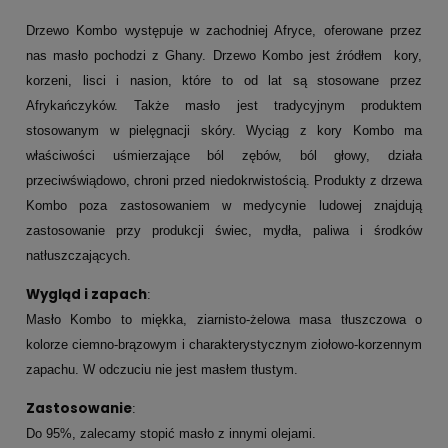
Drzewo Kombo występuje w zachodniej Afryce, oferowane przez
nas masło pochodzi z Ghany. Drzewo Kombo jest źródłem kory,
korzeni, lisci i nasion, które to od lat są stosowane przez
Afrykańczyków. Także masło jest tradycyjnym produktem
stosowanym w pielęgnacji skóry. Wyciąg z kory Kombo ma
właściwości uśmierzające ból zębów, ból głowy, działa
przeciwświądowo, chroni przed niedokrwistością. Produkty z drzewa
Kombo poza zastosowaniem w medycynie ludowej znajdują
zastosowanie przy produkcji świec, mydła, paliwa i środków
natłuszczających.
Wygląd i zapach
:
Masło Kombo to miękka, ziarnisto-żelowa masa tłuszczowa o
kolorze ciemno-brązowym i charakterystycznym ziołowo-korzennym
zapachu. W odczuciu nie jest masłem tłustym.
Zastosowanie
:
Do 95%, zalecamy stopić masło z innymi olejami
.