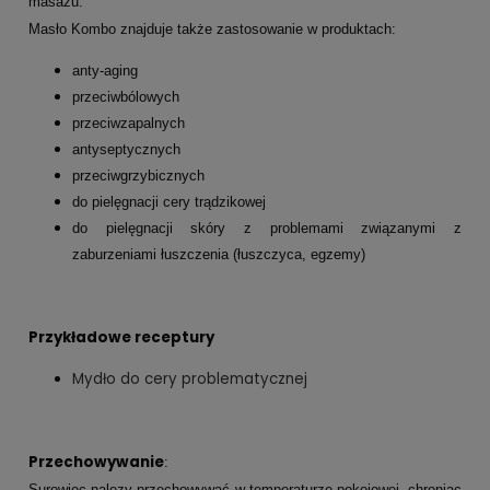
masażu.
Masło Kombo znajduje także zastosowanie w produktach:
anty-aging
przeciwbólowych
przeciwzapalnych
antyseptycznych
przeciwgrzybicznych
do pielęgnacji cery trądzikowej
do pielęgnacji skóry z problemami związanymi z
zaburzeniami łuszczenia (łuszczyca, egzemy)
Przykładowe receptury
Mydło do cery problematycznej
Przechowywanie
:
Surowiec nalezy przechowywać w temperaturze pokojowej, chroniąc