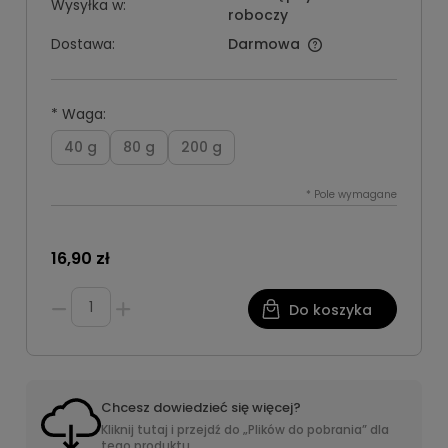
Wysyłka w:
roboczy
Dostawa:
Darmowa
*
Waga:
40 g
80 g
200 g
*
Pole wymagane
16,90 zł
Do koszyka
Chcesz dowiedzieć się więcej?
Kliknij tutaj i przejdź do „Plików do pobrania” dla
tego produktu.