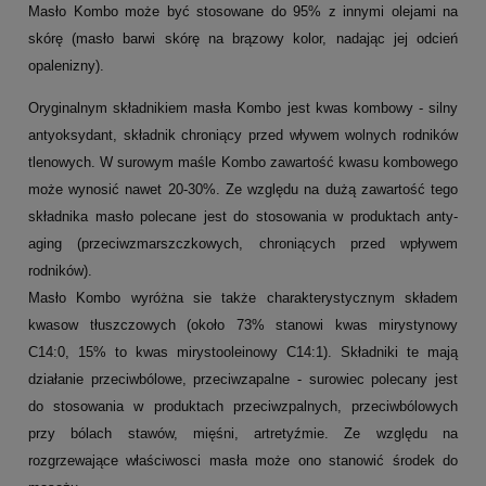
Masło Kombo może być stosowane do 95% z innymi olejami na
skórę (masło barwi skórę na brązowy kolor, nadając jej odcień
opalenizny).
Oryginalnym składnikiem masła Kombo jest kwas kombowy - silny
antyoksydant, składnik chroniący przed wływem wolnych rodników
tlenowych. W surowym maśle Kombo zawartość kwasu kombowego
może wynosić nawet 20-30%. Ze względu na dużą zawartość tego
składnika masło polecane jest do stosowania w produktach anty-
aging (przeciwzmarszczkowych, chroniących przed wpływem
rodników).
Masło Kombo wyróżna sie także charakterystycznym składem
kwasow tłuszczowych (około 73% stanowi kwas mirystynowy
C14:0, 15% to kwas mirystooleinowy C14:1). Składniki te mają
działanie przeciwbólowe, przeciwzapalne - surowiec polecany jest
do stosowania w produktach przeciwzpalnych, przeciwbólowych
przy bólach stawów, mięśni, artretyźmie. Ze względu na
rozgrzewające właściwosci masła może ono stanowić środek do