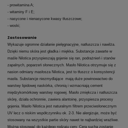
- prowitamina A;
- witaminy F i E;
- nasycone i nienasycone kwasy tłuszczowe;
- woski;
Zastosowanie
Wykazuje ogromne działanie pielęgnacyjne, natłuszcza i nawilża.
Dzięki niemu skóra jest gładka i miękka. Substancje zawarte w
maśle Nilotica przyspieszają gojenie się ran, podrażnień i stanów
zapalnych, poparzeń słonecznych. Masło Nilotica otrzymuje się z
nasion odmiany masłosza Nilotica, jest to tłuszcz o konsystencji
masła. Substancje niezmydlające mają duże powinowactwo do
warstwy lipidowej naskórka, chronią i wzmacniają cement
międzykomórkowy warstwy rogowej. Masło zmiękcza i natłuszcza
skórę, działa ochronnie, zawiera alantoinę, przyspiesza procesy
gojenia. Masło Nilotica jest naturalnym filtrem przeciwsłonecznym
UV lecz o niskim współczynniku ok. 2-3. Nie alergizuje, może być
stosowany na wszystkie partie skóry nawet te najbardziej wrażliwe.
Można stosować do każdego rodzaju cery. Cera sucha zostanie