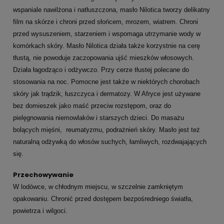
wspaniale nawilżona i natłuszczona, masło Nilotica tworzy delikatny
film na skórze i chroni przed słońcem, mrozem, wiatrem. Chroni
przed wysuszeniem, starzeniem i wspomaga utrzymanie wody w
komórkach skóry. Masło Nilotica działa także korzystnie na cerę
tłustą, nie powoduje zaczopowania ujść mieszków włosowych.
Działa łagodząco i odżywczo. Przy cerze tłustej polecane do
stosowania na noc. Pomocne jest także w niektórych chorobach
skóry jak trądzik, łuszczyca i dermatozy. W Afryce jest używane
bez domieszek jako maść przeciw rozstępom, oraz do
pielęgnowania niemowlaków i starszych dzieci. Do masażu
bolących mięśni, reumatyzmu, podrażnień skóry. Masło jest też
naturalną odżywką do włosów suchych, łamliwych, rozdwajających
się.
Przechowywanie
W lodówce, w chłodnym miejscu, w szczelnie zamkniętym
opakowaniu. Chronić przed dostępem bezpośredniego światła,
powietrza i wilgoci.