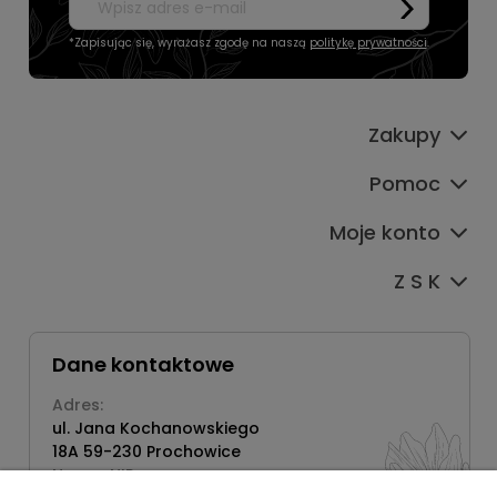
*Zapisując się, wyrażasz zgodę na naszą
politykę prywatności
.
Zakupy
Pomoc
Moje konto
Z S K
Dane kontaktowe
Adres:
ul. Jana Kochanowskiego
18A 59-230 Prochowice
Numer NIP: