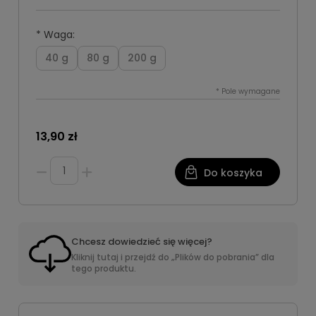
*
Waga:
40 g
80 g
200 g
*
Pole wymagane
13,90 zł
Do koszyka
Chcesz dowiedzieć się więcej?
Kliknij tutaj i przejdź do „Plików do pobrania” dla
tego produktu.