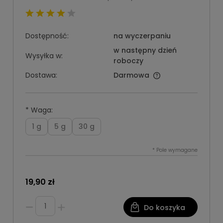
Dostępność:
na wyczerpaniu
w następny dzień
Wysyłka w:
roboczy
Dostawa:
Darmowa
*
Waga:
1 g
5 g
30 g
*
Pole wymagane
19,90 zł
Do koszyka