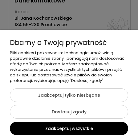
Dane kontaktowe
Adres:
ul. Jana Kochanowskiego
18A 59-230 Prochowice
Numer NIP:
1181638734
Dbamy o Twoją prywatność
Telefon:
518358020
Pliki cookies i pokrewne im technologie umożliwiają
poprawne działanie strony i pomagają nam dostosować
ofertę do Twoich potrzeb. Możesz zaakceptować
wykorzystanie przez nas wszystkich tych plików i przejść
do sklepu lub dostosować użycie plików do swoich
©2026 Wszelkie Prawa Zastrzeżone | Zrób Sobie Krem
preferencji, wybierając opcję "Dostosuj zgody".
Szablon Flex by
Ecommercy
Zaakceptuj tylko niezbędne
Dostosuj zgody
Pokaż pełną wersję strony
Zaakceptuj wszystkie
Sklep internetowy Shoper Premium