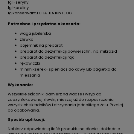
1g l-seryny
1g l-proliny
1g konserwantu DHA-BA lub FEOG
Potrzebne i przydatne akcesoria:
waga jubilerska
zlewka
pojemnik na preparat
preparat do dezynfekcji powierzchni, np. mikrozid
preparat do dezynfekcji rąk
rękawiczki
minimikserek- spieniacz do kawy
lub
bagietka do
mieszania
Wykonanie:
Wszystkie składniki odmierz na wadze i wsyp do
zdezynfekowanej zlewki, mieszaj aż do rozpuszczenia
wszystkich składników i otrzymania jednolitego żelu. Przelej
do opakowania.
Sposób aplikacji:
Nabierz odpowiednią ilość produktu na dłonie i dokładnie