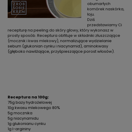
obumarłych
komórek naskórka,
łoju.
Dziś
przedstawiamy Ci
recepturę na peeling do skóry głowy, który wykonasz w
prosty sposób. Receptura obfituje w składniki złuszczające
(mocznik i kwas mlekowy), n
ormalizujące wydzielanie
sebum (glukonian cynku i niacynamid), aminokwasy
(głęboko nawilżające, przyśpieszające porost włosów).
Receptura na 100g:
75g bazy hydrożelowej
10g kwasu mlekowego 80%
5g mocznika
5g niacynamidu
1g glukonianu cynku
1g l-argininy