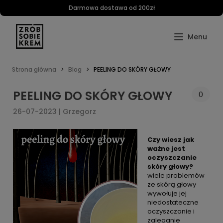
Darmowa dostawa od 200zł
Strona główna
Blog
PEELING DO SKÓRY GŁOWY
PEELING DO SKÓRY GŁOWY
0
26-07-2023 | Grzegorz
Czy wiesz jak
ważne jest
oczyszczanie
skóry głowy?
wiele problemów
ze skórą głowy
wywołuje jej
niedostateczne
oczyszczanie i
zaleganie