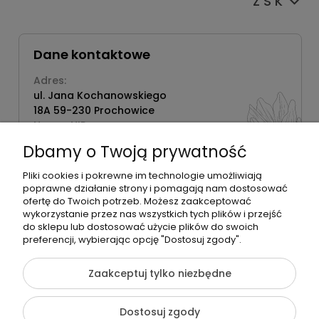
Z S K
Dane kontaktowe
Adres:
ul. Jana Kochanowskiego
18A 59-230 Prochowice
Numer NIP:
1181638734
Dbamy o Twoją prywatność
Telefon:
518358020
Pliki cookies i pokrewne im technologie umożliwiają
poprawne działanie strony i pomagają nam dostosować
ofertę do Twoich potrzeb. Możesz zaakceptować
wykorzystanie przez nas wszystkich tych plików i przejść
do sklepu lub dostosować użycie plików do swoich
©2026 Wszelkie Prawa Zastrzeżone | Zrób Sobie Krem
preferencji, wybierając opcję "Dostosuj zgody".
Szablon Flex by
Ecommercy
Zaakceptuj tylko niezbędne
Dostosuj zgody