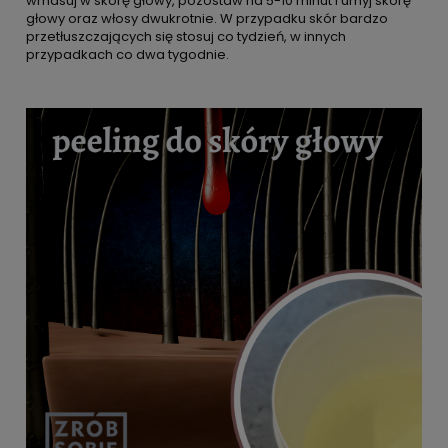
wmasuj w skórę głowy, pozostaw na 5-10 minut i umyj skórę
głowy oraz włosy dwukrotnie. W przypadku skór bardzo
przetłuszczających się stosuj co tydzień, w innych
przypadkach co dwa tygodnie.