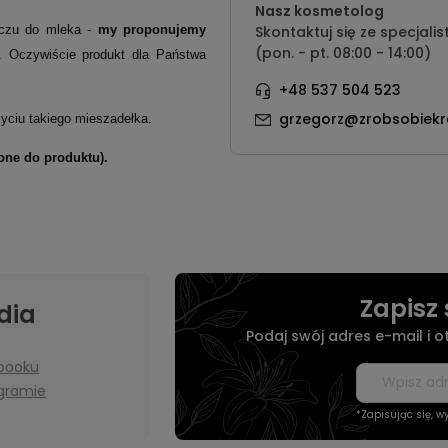
Nasz kosmetolog
iaczu do mleka -
my proponujemy
Skontaktuj się ze specjalis
(pon. - pt. 08:00 - 14:00)
. Oczywiście produkt dla Państwa
+48 537 504 523
grzegorz@zrobsobiekr
yciu takiego mieszadełka.
one do produktu).
Zapisz 
dia
Podaj swój adres e-mail i 
booku
agramie
*Zapisując się, 