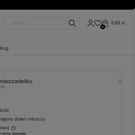
0,00 zł
0
Blog
 mieszadełko
291
ilość
tępny dzień roboczy
owa
ź formy dostawy