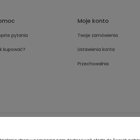
omoc
Moje konto
ęste pytania
Twoje zamówienia
k kupować?
Ustawienia konta
Przechowalnia
 18A 59-230 Prochowice
Numer NIP:
1181638734
Telefon:
518358