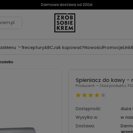
Darmowa dostawa od 200zł
krem.pl
as
Menu
Receptury
ABC
Jak kupować?
Nowości
Promocje
Linki
zadełko
Spieniacz do kawy -
-
Producent:
| Kod produktu:
PS
Dostępność:
duża 
Wysyłka w:
w nas
Dostawa:
Darm
sprawd