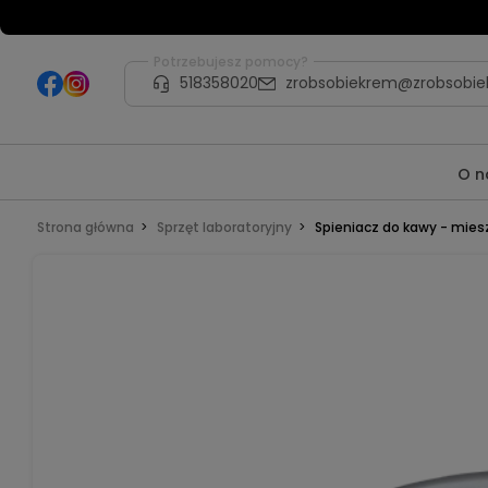
Potrzebujesz pomocy?
518358020
zrobsobiekrem@zrobsobie
O n
Strona główna
Sprzęt laboratoryjny
Spieniacz do kawy - mies