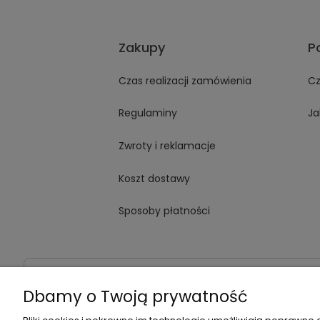
Zakupy
P
Czas realizacji zamówienia
Cz
Regulaminy
Ja
Zwroty i reklamacje
Koszt dostawy
Sposoby płatności
Dane kontaktowe
Adres:
ul. Jana Kochanowskiego
Dbamy o Twoją prywatność