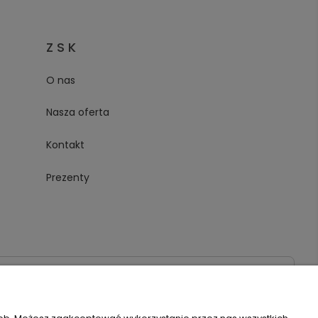
Z S K
O nas
Nasza oferta
Kontakt
Prezenty
020