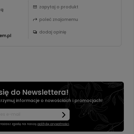
zapytaj o produkt
tą
poleć znajomemu
dodaj opinię
em.pl
się do Newslettera!
otrzymuj informacje o nowościach i promocjach!
wyrażasz zgodę na naszą
politykę prywatności
.