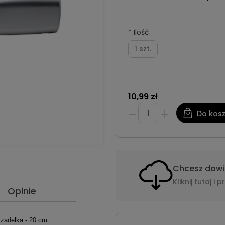
*
Ilość:
1 szt.
10,99 zł
Do kos
Chcesz dowie
Kliknij tutaj 
Opinie
zadełka - 20 cm.