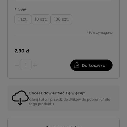
*
Ilość:
1 szt.
10 szt.
100 szt.
*
Pole wymagane
2,90 zł
Do koszyka
Chcesz dowiedzieć się więcej?
Kliknij tutaj i przejdź do „Plików do pobrania” dla
tego produktu.