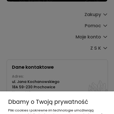
Zakupy
Pomoc
Moje konto
Z S K
Dane kontaktowe
Adres:
ul. Jana Kochanowskiego
18A 59-230 Prochowice
Numer NIP:
1181638734
Dbamy o Twoją prywatność
Telefon:
518358020
Pliki cookies i pokrewne im technologie umożliwiają