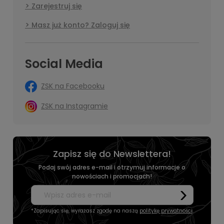
Zarejestruj się
Masz już konto? Zaloguj się
Social Media
ZSK na Facebooku
ZSK na Instagramie
Zapisz się do Newslettera!
Podaj swój adres e-mail i otrzymuj informacje o
nowościach i promocjach!
*Zapisując się, wyrażasz zgodę na naszą
politykę prywatności
.