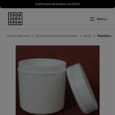
Darmowa dostawa od 200zł
Strona główna
Opakowania kosmetyczne
Słoiki
Plastikowy