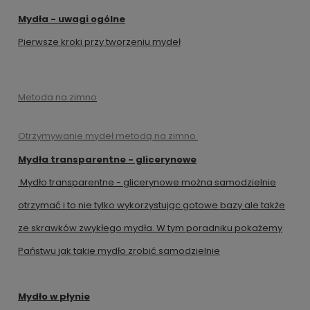
Mydła - uwagi ogólne
Pierwsze kroki przy tworzeniu mydeł
Metoda na zimno
Otrzymywanie mydeł metodą na zimno
Mydła transparentne - glicerynowe
Mydło transparentne - glicerynowe można samodzielnie
otrzymać i to nie tylko wykorzystując gotowe bazy ale także
ze skrawków zwykłego mydła. W tym poradniku pokażemy
Państwu jak takie mydło zrobić samodzielnie
Mydło w płynie