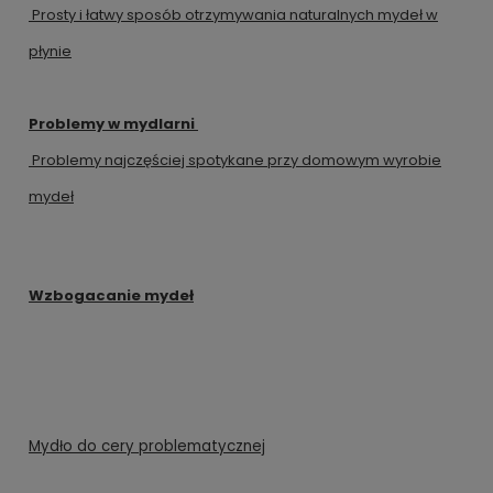
Prosty i łatwy sposób otrzymywania naturalnych mydeł w
płynie
Problemy w mydlarni
Problemy najczęściej spotykane przy domowym wyrobie
mydeł
Wzbogacanie mydeł
Mydło do cery problematycznej