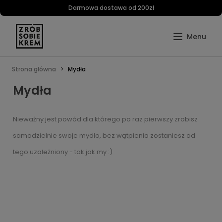
Darmowa dostawa od 200zł
Strona główna
Mydła
Mydła
Nieważny jest powód dla którego po raz pierwszy zrobisz
samodzielnie swoje mydło, bez wątpienia zostaniesz od
tego uzależniony - tak jak my :)