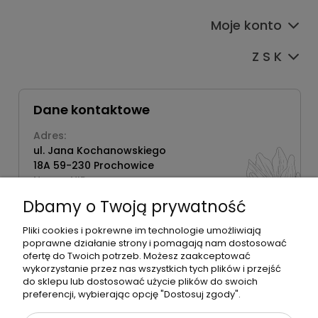
Moje konto
Z S K
Dane kontaktowe
Adres:
ul. Jana Kochanowskiego
18A 59-230 Prochowice
Numer NIP:
1181638734
Dbamy o Twoją prywatność
Telefon:
518358020
Pliki cookies i pokrewne im technologie umożliwiają
poprawne działanie strony i pomagają nam dostosować
ofertę do Twoich potrzeb. Możesz zaakceptować
wykorzystanie przez nas wszystkich tych plików i przejść
do sklepu lub dostosować użycie plików do swoich
©2026 Wszelkie Prawa Zastrzeżone | Zrób Sobie Krem
preferencji, wybierając opcję "Dostosuj zgody".
Szablon Flex by
Ecommercy