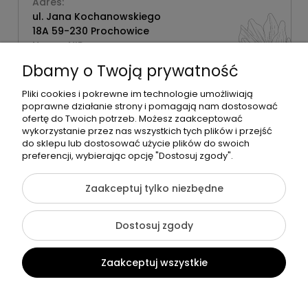
Adres:
ul. Jana Kochanowskiego
18A 59-230 Prochowice
Numer NIP:
1181638734
Dbamy o Twoją prywatność
Telefon:
518358020
Pliki cookies i pokrewne im technologie umożliwiają
poprawne działanie strony i pomagają nam dostosować
ofertę do Twoich potrzeb. Możesz zaakceptować
wykorzystanie przez nas wszystkich tych plików i przejść
do sklepu lub dostosować użycie plików do swoich
©2026 Wszelkie Prawa Zastrzeżone | Zrób Sobie Krem
preferencji, wybierając opcję "Dostosuj zgody".
Szablon Flex by
Ecommercy
Zaakceptuj tylko niezbędne
Dostosuj zgody
Pokaż pełną wersję strony
Zaakceptuj wszystkie
Sklep internetowy Shoper Premium