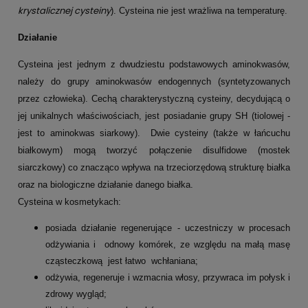
krystalicznej cysteiny
). Cysteina nie jest wrażliwa na temperaturę.
Działanie
Cysteina jest jednym z dwudziestu podstawowych aminokwasów,
należy do grupy aminokwasów endogennych (syntetyzowanych
przez człowieka). Cechą charakterystyczną cysteiny, decydującą o
jej unikalnych właściwościach, jest posiadanie grupy SH (tiolowej -
jest to aminokwas siarkowy). Dwie cysteiny (także w łańcuchu
białkowym) mogą tworzyć połączenie disulfidowe (mostek
siarczkowy) co znacząco wpływa na trzeciorzędową strukturę białka
oraz na biologiczne działanie danego białka.
Cysteina w kosmetykach:
posiada działanie regenerujące - uczestniczy w procesach
odżywiania i odnowy komórek, ze względu na małą masę
cząsteczkową jest łatwo wchłaniana;
odżywia, regeneruje i wzmacnia włosy, przywraca im połysk i
zdrowy wygląd;