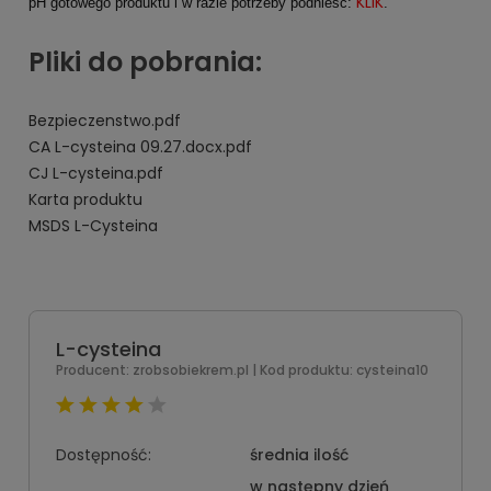
KLIK
pH gotowego produktu i w razie potrzeby podnieść:
.
Pliki do pobrania:
Bezpieczenstwo.pdf
CA L-cysteina 09.27.docx.pdf
CJ L-cysteina.pdf
Karta produktu
MSDS L-Cysteina
L-cysteina
Producent:
zrobsobiekrem.pl
| Kod produktu:
cysteina10
Dostępność:
średnia ilość
w następny dzień