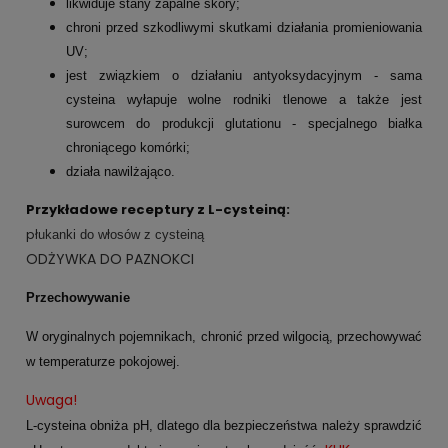
likwiduje stany zapalne skóry;
chroni przed szkodliwymi skutkami działania promieniowania
UV;
jest związkiem o działaniu antyoksydacyjnym - sama
cysteina wyłapuje wolne rodniki tlenowe a także jest
surowcem do produkcji glutationu - specjalnego białka
chroniącego komórki;
działa nawilżająco.
Przykładowe receptury z L-cysteiną:
p
łukanki do włosów z cysteiną
ODŻYWKA DO PAZNOKCI
Przechowywanie
W oryginalnych pojemnikach, chronić przed wilgocią, przechowywać
w temperaturze pokojowej.
Uwaga!
L-cysteina obniża pH, dlatego dla bezpieczeństwa należy sprawdzić