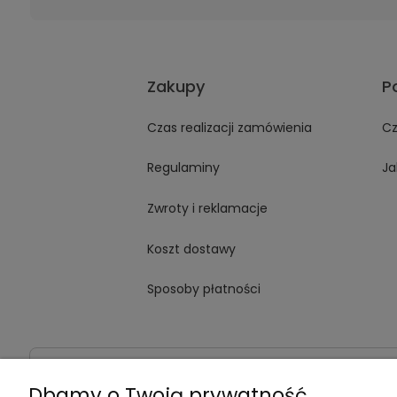
Zakupy
P
Czas realizacji zamówienia
Cz
Regulaminy
Ja
Zwroty i reklamacje
Koszt dostawy
Sposoby płatności
Dane kontaktowe
Adres:
ul. Jana Kochanowskiego
Dbamy o Twoją prywatność