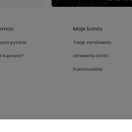
omoc
Moje konto
ęste pytania
Twoje zamówienia
k kupować?
Ustawienia konta
Przechowalnia
 18A 59-230 Prochowice
Numer NIP:
1181638734
Telefon:
518358