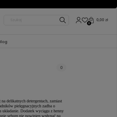
0,00 zł
0
Blog
0
na delikatnych detergentach, zamiast
adników pielęgnacyjnych zadba o
na układanie. Dodatek wyciągu z henny
anie sebum nie powinien wpłynąć na