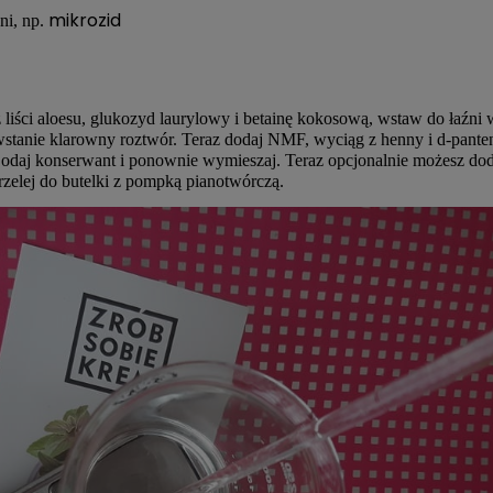
mikrozid
ni, np.
iści aloesu, glukozyd laurylowy i betainę kokosową, wstaw do łaźni w
powstanie klarowny roztwór. Teraz dodaj NMF, wyciąg z henny i d-pant
daj konserwant i ponownie wymieszaj. Teraz opcjonalnie możesz dod
zelej do butelki z pompką pianotwórczą.