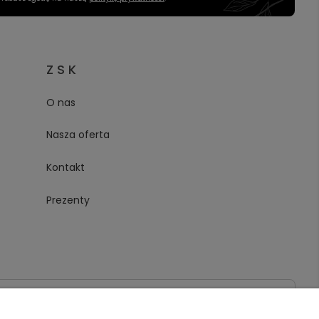
Z S K
O nas
Nasza oferta
Kontakt
Prezenty
020