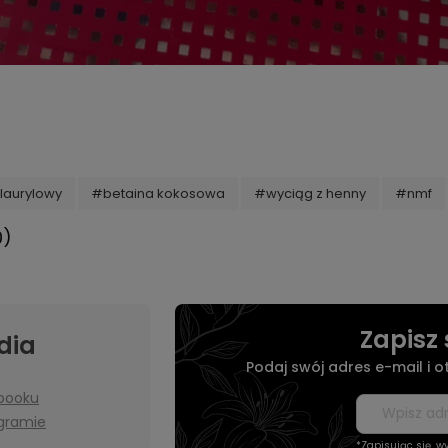
laurylowy
#betaina kokosowa
#wyciąg z henny
#nmf
0)
Zapisz 
dia
Podaj swój adres e-mail i 
booku
agramie
*Zapisując się, 