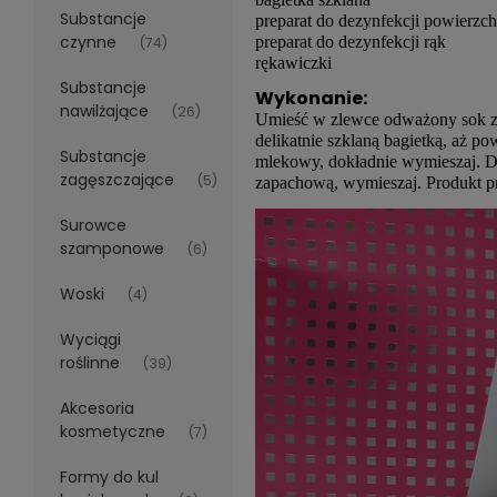
Substancje
preparat do dezynfekcji powierzch
czynne
preparat do dezynfekcji rąk
(74)
rękawiczki
Substancje
Wykonanie:
nawilżające
(26)
Umieść w zlewce odważony sok z l
delikatnie szklaną bagietką, aż 
Substancje
mlekowy, dokładnie wymieszaj. Do
zagęszczające
(5)
zapachową, wymieszaj. Produkt pr
Surowce
szamponowe
(6)
Woski
(4)
Wyciągi
roślinne
(39)
Akcesoria
kosmetyczne
(7)
Formy do kul