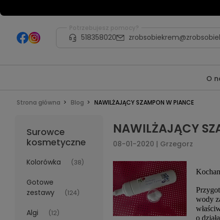
Potrzebujesz pomocy?
518358020
zrobsobiekrem@zrobsobie
O n
Strona główna
Blog
NAWILŻAJĄCY SZAMPON W PIANCE
NAWILŻAJĄCY SZ
Surowce
kosmetyczne
08-01-2020 | Grzegorz
Kolorówka
(38)
Kochan
Gotowe
Przygot
zestawy
(124)
wody za
właściw
Algi
(12)
o dział