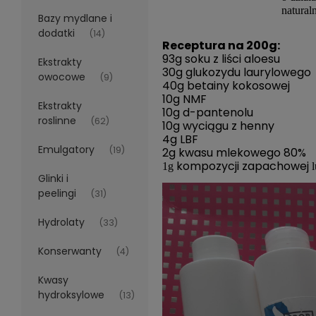
natural
Bazy mydlane i
dodatki
(14)
Receptura na 200g:
93g soku z liści aloesu
Ekstrakty
30g glukozydu laurylowego
owocowe
(9)
40g betainy kokosowej
10g NMF
Ekstrakty
10g d-pantenolu
roslinne
(62)
10g wyciągu z henny
4g LBF
Emulgatory
(19)
2g kwasu mlekowego 80%
kompozycji zapachowej
1g
Glinki i
peelingi
(31)
Hydrolaty
(33)
Konserwanty
(4)
Kwasy
hydroksylowe
(13)