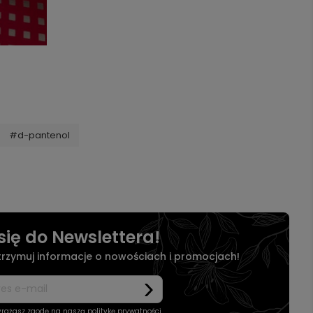
#d-pantenol
się do Newslettera!
otrzymuj informacje o nowościach i promocjach!
wyrażasz zgodę na naszą
politykę prywatności
.