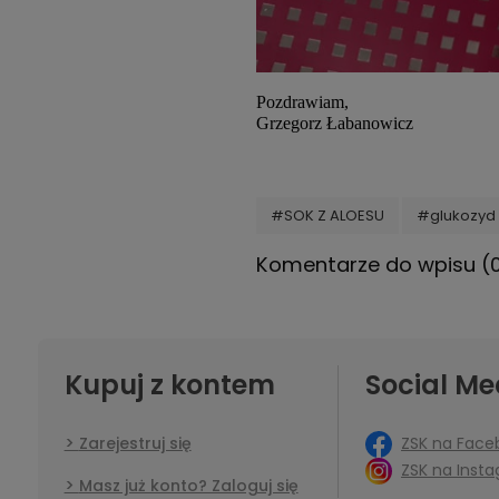
Pozdrawiam,
Grzegorz Łabanowicz
#SOK Z ALOESU
#glukozyd 
Komentarze do wpisu (
Kupuj z kontem
Social Me
ZSK na Face
Zarejestruj się
ZSK na Inst
Masz już konto? Zaloguj się