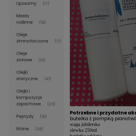
Liposomy
(17)
Masła
roślinne
(18)
Oleje
zimnotłoczone
(71)
Oleje
ziołowe
(19)
Olejki
eteryczne
(41)
Olejki i
kompozycje
zapachowe
(23)
Potrzebne i przydatne ak
Peptydy
(18)
butelka z pompką pianotw
waga jubilerska
Różne
(38)
zlewka 250ml
bagietka szklana