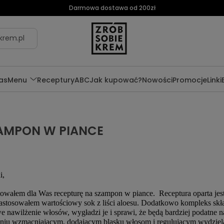
Darmowa dostawa od 200zł
krem.pl
as
Menu
Receptury
ABC
Jak kupować?
Nowości
Promocje
Linki
AMPON W PIANCE
i,
owałem dla Was recepturę na szampon w piance. Receptura oparta jest 
stosowałem wartościowy sok z liści aloesu. Dodatkowo kompleks skł
e nawilżenie włosów, wygładzi je i sprawi, że będą bardziej podatne 
aniu wzmacniającym, dodającym blasku włosom i regulującym wydziel