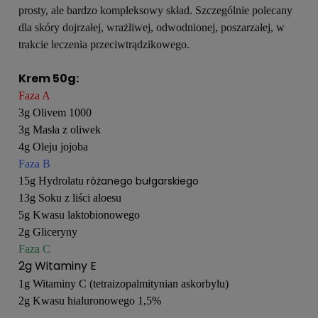
prosty, ale bardzo kompleksowy skład. Szczególnie polecany
dla skóry dojrzałej, wrażliwej, odwodnionej, poszarzałej, w
trakcie leczenia przeciwtrądzikowego.
Krem 50g:
Faza A
3g Olivem 1000
3g Masła z oliwek
4g Oleju jojoba
Faza B
różanego bułgarskiego
15g Hydrolatu
13g Soku z liści aloesu
5g Kwasu laktobionowego
2g Gliceryny
Faza C
2g Witaminy E
1g Witaminy C (tetraizopalmitynian askorbylu)
2g Kwasu hialuronowego 1,5%