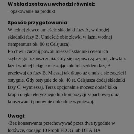
W skład zestawu wchodzi również:
- opakowanie na produkt
Sposób przygotowania:
W jednej zlewce umieścić składniki fazy A, w drugiej
składniki fazy B. Umieścić obie zlewki w łaźni wodnej
(temperatura ok. 80 st Celsjusza).
Po chwili zacznij powoli mieszać składniki celem ich
szybszego rozpuszczenia. Gdy się rozpuszczą wyjmij zlewki z
łaźni wodnej i ciągle mieszając minimikserkiem fazę A
przelewaj do fazy B. Mieszaj tak długo aż emulsja się zagęści i
ostygnie. Gdy ostygnie do ok. 40 st. Celsjusza dodaj składniki
fazy C, wymieszaj. Teraz opcjonalnie możesz dodać kilka
kropli olejku eterycznego lub kompozycji zapachowej oraz
konserwant i ponownie dokładnie wymieszaj.
Uwagi:
-Bez konserwantu przechowywać przez dwa tygodnie w
lodówce, dodając 10 kropli FEOG lub DHA-BA