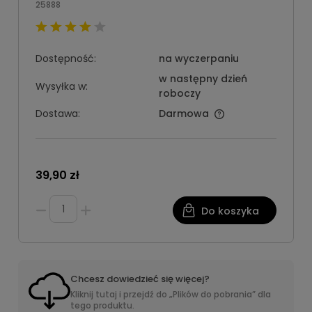
25888
Dostępność:
na wyczerpaniu
w następny dzień
Wysyłka w:
roboczy
Dostawa:
Darmowa
39,90 zł
Do koszyka
Chcesz dowiedzieć się więcej?
Kliknij tutaj i przejdź do „Plików do pobrania” dla
tego produktu.