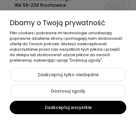
18A 59-230 Prochowice
Numer NIP:
1181638734
Dbamy o Twoją prywatność
Telefon:
518358020
Pliki cookies i pokrewne im technologie umożliwiają
poprawne działanie strony i pomagają nam dostosować
ofertę do Twoich potrzeb. Możesz zaakceptować
wykorzystanie przez nas wszystkich tych plików i przejść
do sklepu lub dostosować użycie plików do swoich
©2026 Wszelkie Prawa Zastrzeżone | Zrób Sobie Krem
preferencji, wybierając opcję "Dostosuj zgody".
Szablon Flex by
Ecommercy
Zaakceptuj tylko niezbędne
Dostosuj zgody
Pokaż pełną wersję strony
Zaakceptuj wszystkie
Sklep internetowy Shoper Premium
Kontakt
Szukaj
Konto
Koszyk