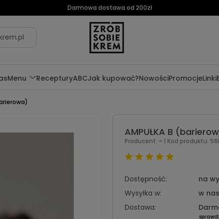
Darmowa dostawa od 200zł
krem.pl
as
Menu
Receptury
ABC
Jak kupować?
Nowości
Promocje
Linki
arierowa)
AMPUŁKA B (bariero
-
Producent:
| Kod produktu:
56
Dostępność:
na wy
Wysyłka w:
w nas
Dostawa:
Darm
sprawd