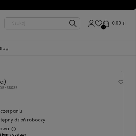
0,00 zł
0
Blog
wa)
D9-3803E
czerpaniu
tępny dzień roboczy
owa
ź formy dostawy