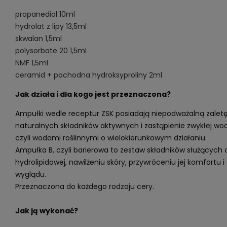
propanediol 10ml
hydrolat z lipy 13,5ml
skwalan 1,5ml
polysorbate 20 1,5ml
NMF 1,5ml
ceramid + pochodna hydroksyproliny 2ml
Jak działa i dla kogo jest przeznaczona?
Ampułki wedle receptur ZSK posiadają niepodważalną zale
naturalnych składników aktywnych i zastąpienie zwykłej wo
czyli wodami roślinnymi o wielokierunkowym działaniu.
Ampułka B, czyli barierowa to zestaw składników służących
hydrolipidowej, nawilżeniu skóry, przywróceniu jej komfortu 
wyglądu.
Przeznaczona do każdego rodzaju cery.
Jak ją wykonać?