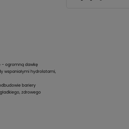
tę - ogromną dawkę
dy wspaniałymi hydrolatami,
 odbudowie bariery
i gładkiego, zdrowego