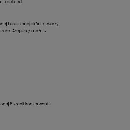
ście sekund.
ej i osuszonej skórze twarzy,
ub krem. Ampułkę możesz
dodaj 5 kropli konserwantu