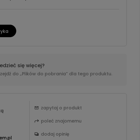
zyka
dzieć się więcej?
i przejdź do „Plików do pobrania” dla tego produktu.
zapytaj o produkt
tą
poleć znajomemu
dodaj opinię
em.pl