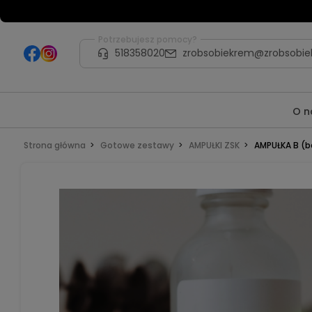
Potrzebujesz pomocy?
518358020
zrobsobiekrem@zrobsobie
O n
Strona główna
Gotowe zestawy
AMPUŁKI ZSK
AMPUŁKA B (b