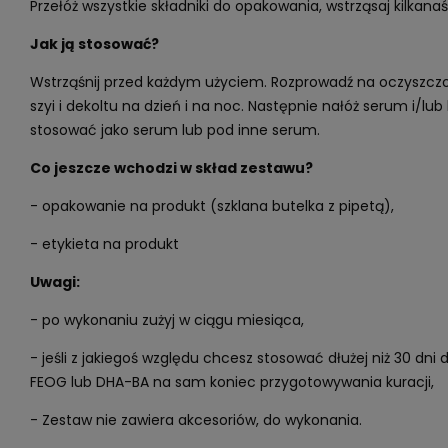
Przełóż wszystkie składniki do opakowania, wstrząsaj kilkana
Jak ją stosować?
Wstrząśnij przed każdym użyciem. Rozprowadź na oczyszczon
szyi i dekoltu na dzień i na noc. Następnie nałóż serum i/l
stosować jako serum lub pod inne serum.
Co jeszcze wchodzi w skład zestawu?
- opakowanie na produkt (szklana butelka z pipetą),
- etykieta na produkt
Uwagi:
- po wykonaniu zużyj w ciągu miesiąca,
- jeśli z jakiegoś względu chcesz stosować dłużej niż 30 dni 
FEOG lub DHA-BA na sam koniec przygotowywania kuracji,
- Zestaw nie zawiera akcesoriów, do wykonania.