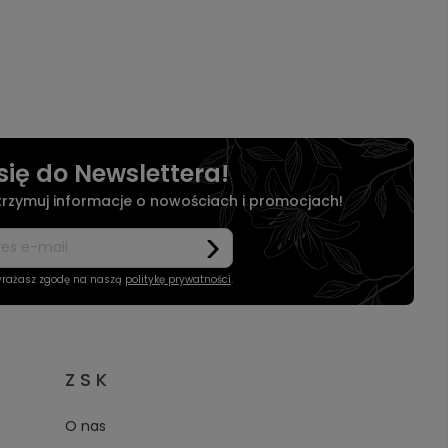
się do Newslettera!
otrzymuj informacje o nowościach i promocjach!
wyrażasz zgodę na naszą
politykę prywatności
.
Z S K
O nas