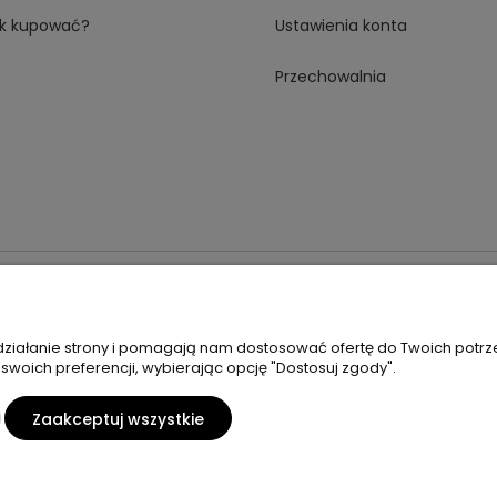
k kupować?
Ustawienia konta
Przechowalnia
 18A 59-230 Prochowice
Numer NIP:
1181638734
Telefon:
518358
 działanie strony i pomagają nam dostosować ofertę do Twoich potr
 swoich preferencji, wybierając opcję "Dostosuj zgody".
Zaakceptuj wszystkie
Sklep internetowy Shoper Premium