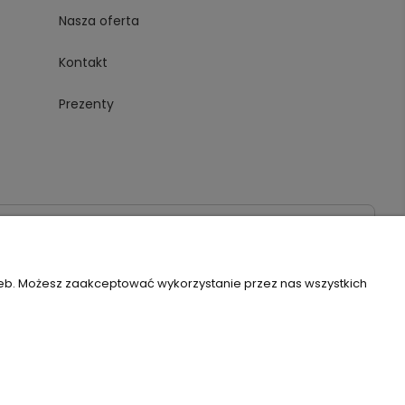
Nasza oferta
Kontakt
Prezenty
020
zeb. Możesz zaakceptować wykorzystanie przez nas wszystkich
Szablon Flex by
Ecommercy