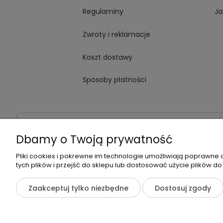
Regulaminy
Ja
Zwroty i reklamacje
Koszt dostawy
Sposoby płatności
Dane kontaktowe
Adres:
ul. Jana Kochanowskiego
Dbamy o Twoją prywatność
Pliki cookies i pokrewne im technologie umożliwiają poprawne
tych plików i przejść do sklepu lub dostosować użycie plików do
©2026 Wszelkie Prawa Zastrzeżone | Zrób Sobie Krem
Zaakceptuj tylko niezbędne
Dostosuj zgody