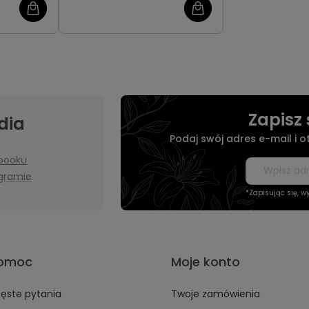
Zapisz 
dia
Podaj swój adres e-mail i 
booku
agramie
*Zapisując się, 
omoc
Moje konto
ęste pytania
Twoje zamówienia