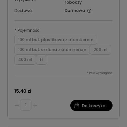
roboczy
Dostawa:
Darmowa
*
Pojemność:
100 ml but. plastikowa z atomizerem
100 ml but. szklana z atomizerem
200 ml
400 ml
1 l
*
Pole wymagane
15,40 zł
Do koszyka