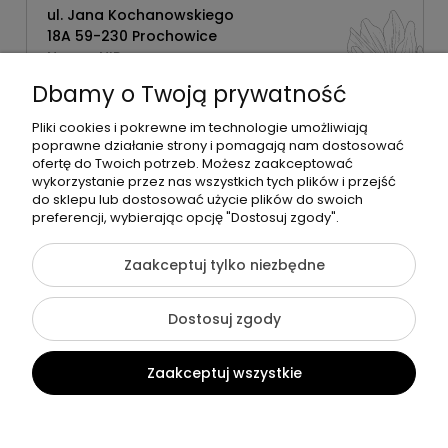
ul. Jana Kochanowskiego
18A 59-230 Prochowice
Numer NIP:
1181638734
Dbamy o Twoją prywatność
Telefon:
518358020
Pliki cookies i pokrewne im technologie umożliwiają
poprawne działanie strony i pomagają nam dostosować
ofertę do Twoich potrzeb. Możesz zaakceptować
wykorzystanie przez nas wszystkich tych plików i przejść
do sklepu lub dostosować użycie plików do swoich
©2026 Wszelkie Prawa Zastrzeżone | Zrób Sobie Krem
preferencji, wybierając opcję "Dostosuj zgody".
Szablon Flex by
Ecommercy
Zaakceptuj tylko niezbędne
Dostosuj zgody
Pokaż pełną wersję strony
Zaakceptuj wszystkie
Sklep internetowy Shoper Premium