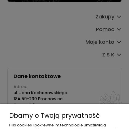
Zakupy
Pomoc
Moje konto
Z S K
Dane kontaktowe
Adres:
ul. Jana Kochanowskiego
18A 59-230 Prochowice
Numer NIP:
1181638734
Dbamy o Twoją prywatność
Telefon:
518358020
Pliki cookies i pokrewne im technologie umożliwiają