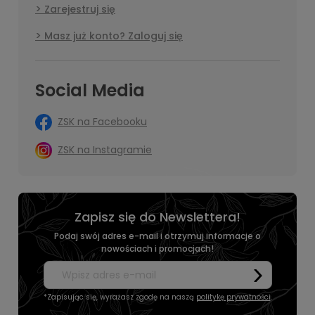
Zarejestruj się
Masz już konto? Zaloguj się
Social Media
ZSK na Facebooku
ZSK na Instagramie
Zapisz się do Newslettera!
Podaj swój adres e-mail i otrzymuj informacje o
nowościach i promocjach!
*Zapisując się, wyrażasz zgodę na naszą
politykę prywatności
.