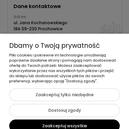
Dane kontaktowe
Adres:
ul. Jana Kochanowskiego
18A 59-230 Prochowice
Numer NIP:
1181638734
Dbamy o Twoją prywatność
Telefon:
518358020
Pliki cookies i pokrewne im technologie umożliwiają
poprawne działanie strony i pomagają nam dostosować
ofertę do Twoich potrzeb. Możesz zaakceptować
wykorzystanie przez nas wszystkich tych plików i przejść
do sklepu lub dostosować użycie plików do swoich
©2026 Wszelkie Prawa Zastrzeżone | Zrób Sobie Krem
preferencji, wybierając opcję "Dostosuj zgody".
Szablon Flex by
Ecommercy
Zaakceptuj tylko niezbędne
Dostosuj zgody
Pokaż pełną wersję strony
Zaakceptuj wszystkie
Sklep internetowy Shoper Premium