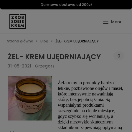
Darmowa dostawa od 200zł
Strona główna
Blog
ŻEL- KREM UJĘDRNIAJĄCY
ŻEL- KREM UJĘDRNIAJĄCY
0
31-05-2021 | Grzegorz
Żel-kremy to produkty bardzo
lekkie, pozbawione olejów i maseł,
które intensywnie nawadniają
skórę, bez jej obciążania. Są
wspaniałymi produktami
szczególnie na ciepłe miesiące,
gdyż szybko się wchłaniają, a
dzięki niezwykle skutecznym
składnikom zapewniają optymalną