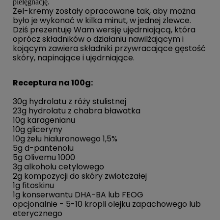
pielęgnację.
Żel-kremy zostały opracowane tak, aby można
było je wykonać w kilka minut, w jednej zlewce.
Dziś prezentuję Wam wersję ujędrniającą, która
oprócz składników o działaniu nawilżającym i
kojącym zawiera składniki przywracające gęstość
skóry, napinające i ujędrniające.
Receptura na 100g:
30g hydrolatu z róży stulistnej
23g hydrolatu z chabra bławatka
10g karagenianu
10g gliceryny
10g żelu hialuronowego 1,5%
5g d-pantenolu
5g Olivemu 1000
3g alkoholu cetylowego
2g kompozycji do skóry zwiotczałej
1g fitoskinu
1g konserwantu DHA-BA lub FEOG
opcjonalnie - 5-10 kropli olejku zapachowego lub
eterycznego