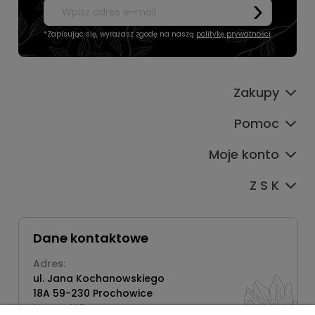
*Zapisując się, wyrażasz zgodę na naszą
politykę prywatności
.
Zakupy
Pomoc
Moje konto
Z S K
Dane kontaktowe
Adres:
ul. Jana Kochanowskiego
18A 59-230 Prochowice
Numer NIP: