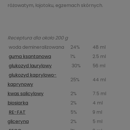
różowatym, łojotoku, egzemach skórnych.
Receptura dla około 200 g
woda demineralizowana
24%
48 ml
guma ksantanowa
1%
2.5 ml
glukozyd laurylowy
30%
56 ml
glukozyd kaprylowo-
25%
44 ml
kaprynowy
kwas salicylowy
2%
7.5 ml
biosiarka
2%
4 ml
RE-FAT
5%
9 ml
gliceryna
2%
5 ml