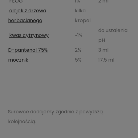
FEOG
1%
2 ml
olejek z drzewa
kilka
herbacianego
kropel
do ustalenia
kwas cytrynowy
~1%
pH
D-pantenol 75%
2%
3 ml
mocznik
5%
17.5 ml
Surowce dodajemy zgodnie z powyższą
kolejnością.