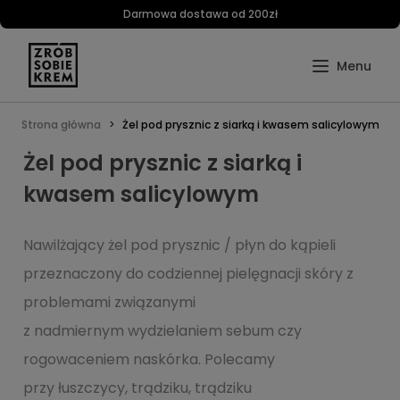
Darmowa dostawa od 200zł
Strona główna
Żel pod prysznic z siarką i kwasem salicylowym
Żel pod prysznic z siarką i
kwasem salicylowym
Nawilżający żel pod prysznic / płyn do kąpieli
przeznaczony do codziennej pielęgnacji skóry z
problemami związanymi
z nadmiernym wydzielaniem sebum czy
rogowaceniem naskórka. Polecamy
przy łuszczycy, trądziku, trądziku