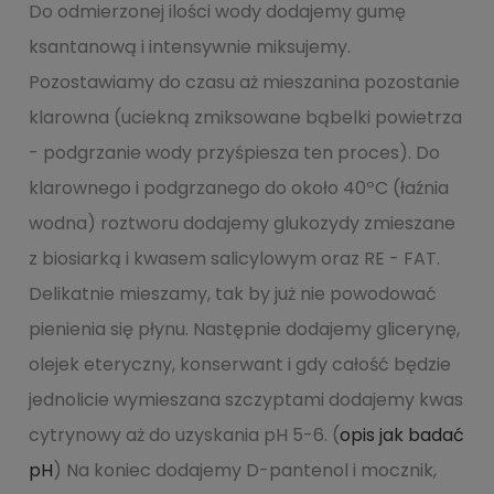
Do odmierzonej ilości wody dodajemy gumę
ksantanową i intensywnie miksujemy.
Pozostawiamy do czasu aż mieszanina pozostanie
klarowna (uciekną zmiksowane bąbelki powietrza
- podgrzanie wody przyśpiesza ten proces). Do
klarownego i podgrzanego do około 40ºC (łaźnia
wodna) roztworu dodajemy glukozydy zmieszane
z biosiarką i kwasem salicylowym oraz RE - FAT.
Delikatnie mieszamy, tak by już nie powodować
pienienia się płynu. Następnie dodajemy glicerynę,
olejek eteryczny, konserwant i gdy całość będzie
jednolicie wymieszana szczyptami dodajemy kwas
cytrynowy aż do uzyskania pH 5-6. (
opis jak badać
pH
) Na koniec dodajemy D-pantenol i mocznik,