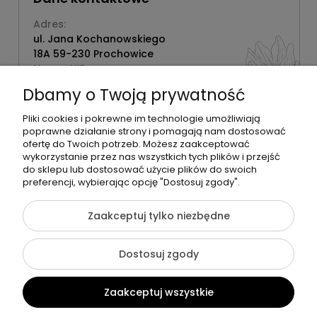
Adres:
ul. Jana Kochanowskiego
18A 59-230 Prochowice
Numer NIP:
1181638734
Dbamy o Twoją prywatność
Telefon:
518358020
Pliki cookies i pokrewne im technologie umożliwiają
poprawne działanie strony i pomagają nam dostosować
ofertę do Twoich potrzeb. Możesz zaakceptować
wykorzystanie przez nas wszystkich tych plików i przejść
do sklepu lub dostosować użycie plików do swoich
©2026 Wszelkie Prawa Zastrzeżone | Zrób Sobie Krem
preferencji, wybierając opcję "Dostosuj zgody".
Szablon Flex by
Ecommercy
Zaakceptuj tylko niezbędne
Dostosuj zgody
Pokaż pełną wersję strony
Zaakceptuj wszystkie
Sklep internetowy Shoper Premium