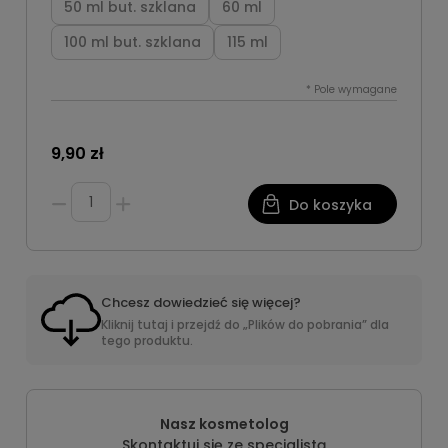
50 ml but. szklana
60 ml
100 ml but. szklana
115 ml
*
Pole wymagane
9,90 zł
Do koszyka
Chcesz dowiedzieć się więcej?
Kliknij tutaj i przejdź do „Plików do pobrania” dla
tego produktu.
Nasz kosmetolog
Skontaktuj się ze specjalistą