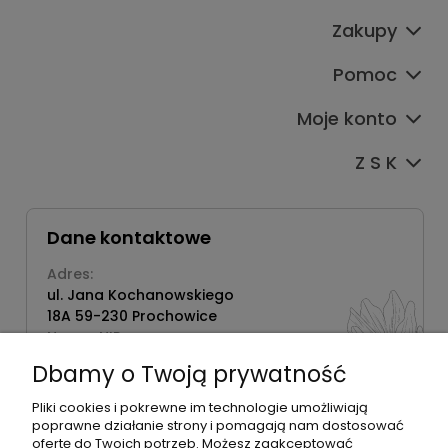
Zakupy
Pomoc
Moje konto
Z S K
Dane kontaktowe
Adres:
ul. Jana Kochanowskiego
18A 59-230 Prochowice
Numer NIP:
1181638734
Dbamy o Twoją prywatność
Telefon:
518358020
Pliki cookies i pokrewne im technologie umożliwiają
poprawne działanie strony i pomagają nam dostosować
ofertę do Twoich potrzeb. Możesz zaakceptować