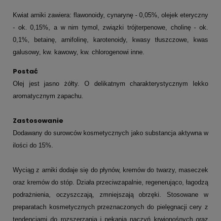
Kwiat arniki zawiera: flawonoidy, cynarynę - 0,05%, olejek eteryczny
- ok. 0,15%, a w nim tymol, związki trójterpenowe, cholinę - ok.
0,1%, betainę, arnifolinę, karotenoidy, kwasy tłuszczowe, kwas
galusowy, kw. kawowy, kw. chlorogenowi inne.
Postać
Olej jest jasno żółty. O delikatnym charakterystycznym lekko
aromatycznym zapachu.
Zastosowanie
Dodawany do surowców kosmetycznych jako substancja aktywna w
ilości do 15%.
Wyciąg z arniki dodaje się do płynów, kremów do twarzy, maseczek
oraz kremów do stóp. Działa przeciwzapalnie, regenerująco, łagodzą
podrażnienia, oczyszczają, zmniejszają obrzęki. Stosowane w
preparatach kosmetycznych przeznaczonych do pielęgnacji cery z
tendencjami do rozszerzania i pękania naczyń krwionośnych oraz