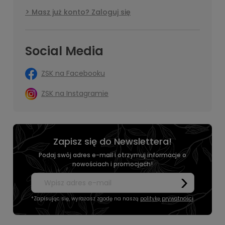
Masz już konto? Zaloguj się
Social Media
ZSK na Facebooku
ZSK na Instagramie
Zapisz się do Newslettera!
Podaj swój adres e-mail i otrzymuj informacje o
nowościach i promocjach!
*Zapisując się, wyrażasz zgodę na naszą
politykę prywatności
.