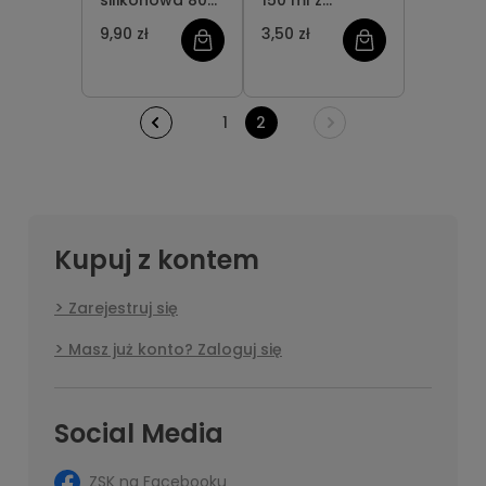
silikonowa 80
150 ml z
ml
zamknięciem
9,90 zł
3,50 zł
disc-top
1
2
Kupuj z kontem
Zarejestruj się
Masz już konto? Zaloguj się
Social Media
ZSK na Facebooku