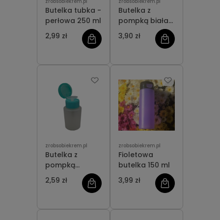
zrobsobiekrem.pl
zrobsobiekrem.pl
Butelka tubka -
Butelka z
perłowa 250 ml
pompką biała
300 ml
2,99 zł
3,90 zł
zrobsobiekrem.pl
zrobsobiekrem.pl
Butelka z
Fioletowa
pompką
butelka 150 ml
dozującą 150 ml
2,59 zł
3,99 zł