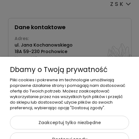
Z S K
Dane kontaktowe
Adres:
ul. Jana Kochanowskiego
18A 59-230 Prochowice
Numer NIP:
1181638734
Dbamy o Twoją prywatność
Telefon:
518358020
Pliki cookies i pokrewne im technologie umożliwiają
poprawne działanie strony i pomagają nam dostosować
ofertę do Twoich potrzeb. Możesz zaakceptować
wykorzystanie przez nas wszystkich tych plików i przejść
do sklepu lub dostosować użycie plików do swoich
©2026 Wszelkie Prawa Zastrzeżone | Zrób Sobie Krem
preferencji, wybierając opcję "Dostosuj zgody".
Szablon Flex by
Ecommercy
Zaakceptuj tylko niezbędne