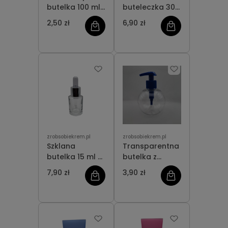
butelka 100 ml
buteleczka 30
z flip-topem
ml z
2,50 zł
6,90 zł
atomizerem
zrobsobiekrem.pl
zrobsobiekrem.pl
Szklana
Transparentna
butelka 15 ml z
butelka z
pipetką
pompką 300 ml
7,90 zł
3,90 zł