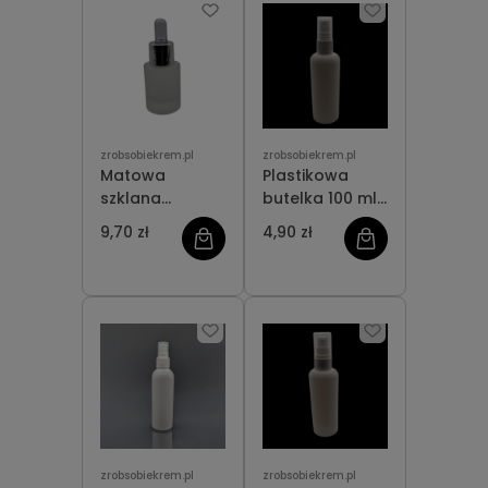
zrobsobiekrem.pl
zrobsobiekrem.pl
Matowa
Plastikowa
szklana
butelka 100 ml
butelka 15 ml z
z atomizerem
9,70 zł
4,90 zł
pipetką
zrobsobiekrem.pl
zrobsobiekrem.pl