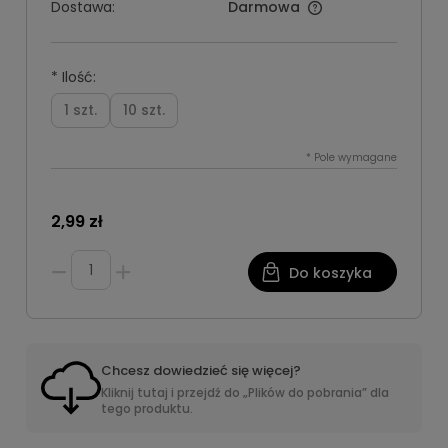
Dostawa:
Darmowa
*
Ilość:
1 szt.
10 szt.
*
Pole wymagane
2,99 zł
Do koszyka
Chcesz dowiedzieć się więcej?
Kliknij tutaj i przejdź do „Plików do pobrania” dla
tego produktu.