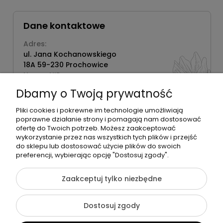
Dane kontaktowe
Adres:
ul. Jana Kochanowskiego
18A 59-230 Prochowice
Numer NIP:
1181638734
Dbamy o Twoją prywatność
Telefon:
518358020
Pliki cookies i pokrewne im technologie umożliwiają
poprawne działanie strony i pomagają nam dostosować
ofertę do Twoich potrzeb. Możesz zaakceptować
wykorzystanie przez nas wszystkich tych plików i przejść
do sklepu lub dostosować użycie plików do swoich
©2026 Wszelkie Prawa Zastrzeżone | Zrób Sobie Krem
preferencji, wybierając opcję "Dostosuj zgody".
Szablon Flex by
Ecommercy
Zaakceptuj tylko niezbędne
Dostosuj zgody
Pokaż pełną wersję strony