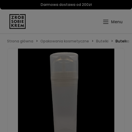
Darmowa dostawa od 200zł
Strona główna
Opakowania kosmetyczne
Butelki
Butelka a