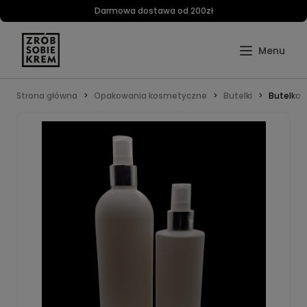
Darmowa dostawa od 200zł
Strona główna
Opakowania kosmetyczne
Butelki
Butelka 