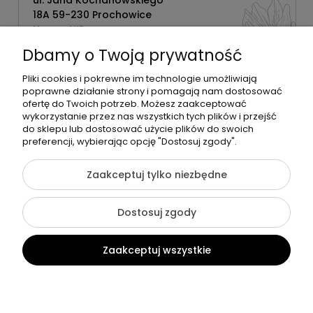
ul. Jana Kochanowskiego
18A 59-230 Prochowice
Numer NIP:
1181638734
Dbamy o Twoją prywatność
Telefon:
518358020
Pliki cookies i pokrewne im technologie umożliwiają
poprawne działanie strony i pomagają nam dostosować
ofertę do Twoich potrzeb. Możesz zaakceptować
wykorzystanie przez nas wszystkich tych plików i przejść
do sklepu lub dostosować użycie plików do swoich
©2026 Wszelkie Prawa Zastrzeżone | Zrób Sobie Krem
preferencji, wybierając opcję "Dostosuj zgody".
Szablon Flex by
Ecommercy
Zaakceptuj tylko niezbędne
Dostosuj zgody
Pokaż pełną wersję strony
Zaakceptuj wszystkie
Sklep internetowy Shoper Premium