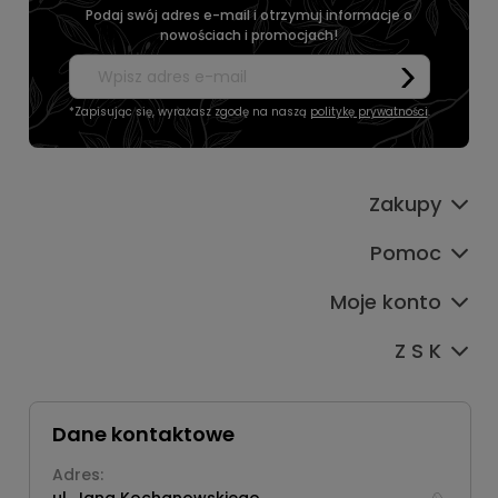
Podaj swój adres e-mail i otrzymuj informacje o
nowościach i promocjach!
*Zapisując się, wyrażasz zgodę na naszą
politykę prywatności
.
Zakupy
Pomoc
Moje konto
Z S K
Dane kontaktowe
Adres: