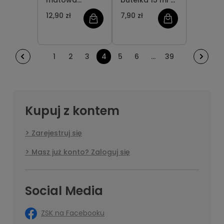
matowa
butelka 15 ml z
butelka 100 ml
pipetką
12,90 zł
7,90 zł
z atomizerem
1
2
3
4
5
6
...
39
Kupuj z kontem
Zarejestruj się
Masz już konto? Zaloguj się
Social Media
ZSK na Facebooku