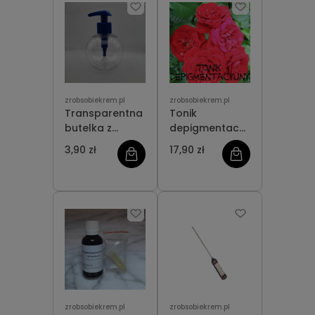
zrobsobiekrem.pl
zrobsobiekrem.pl
Transparentna
Tonik
butelka z
depigmentacyjny
pompką 300 ml
50 ml
3,90 zł
17,90 zł
zrobsobiekrem.pl
zrobsobiekrem.pl