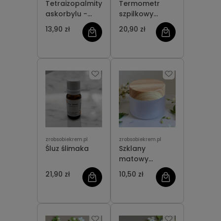
Tetraizopalmitynian
Termometr
askorbylu -
szpilkowy
Witamina C
sonda
13,90 zł
20,90 zł
zrobsobiekrem.pl
zrobsobiekrem.pl
Śluz ślimaka
Szklany
matowy
słoiczek 50 ml
21,90 zł
10,50 zł