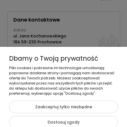
Dane kontaktowe
Adres:
ul. Jana Kochanowskiego
18A 59-230 Prochowice
Numer NIP:
1181638734
Dbamy o Twoją prywatność
Telefon:
518358020
Pliki cookies i pokrewne im technologie umożliwiają
poprawne działanie strony i pomagają nam dostosować
ofertę do Twoich potrzeb. Możesz zaakceptować
wykorzystanie przez nas wszystkich tych plików i przejść
do sklepu lub dostosować użycie plików do swoich
©2026 Wszelkie Prawa Zastrzeżone | Zrób Sobie Krem
preferencji, wybierając opcję "Dostosuj zgody".
Szablon Flex by
Ecommercy
Zaakceptuj tylko niezbędne
Dostosuj zgody