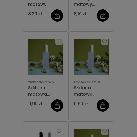
matowy
matowy
słoiczek 15 ml
słoiczek 10 ml
8,20 zł
8,10 zł
zrobsobiekrem.pl
zrobsobiekrem.pl
Szklana
Szklana
matowa
matowa
butelka z
butelka 60 ml z
11,90 zł
11,90 zł
atomizerem 60
dozownikiem
ml