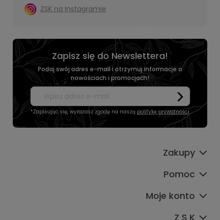
ZSK na Instagramie
Zapisz się do Newslettera!
Podaj swój adres e-mail i otrzymuj informacje o
nowościach i promocjach!
*Zapisując się, wyrażasz zgodę na naszą
politykę prywatności
.
Zakupy
Pomoc
Moje konto
Z S K