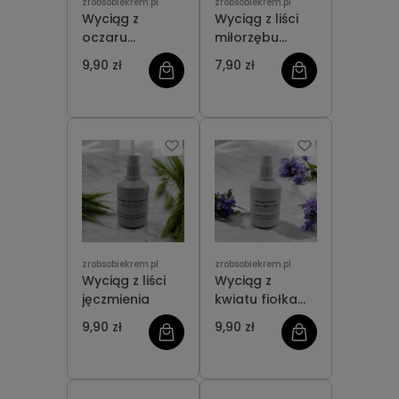
zrobsobiekrem.pl
zrobsobiekrem.pl
Wyciąg z
Wyciąg z liści
oczaru
miłorzębu
wirginijskiego
japońskiego
9,90 zł
7,90 zł
zrobsobiekrem.pl
zrobsobiekrem.pl
Wyciąg z liści
Wyciąg z
jęczmienia
kwiatu fiołka
trójbarwnego
9,90 zł
9,90 zł