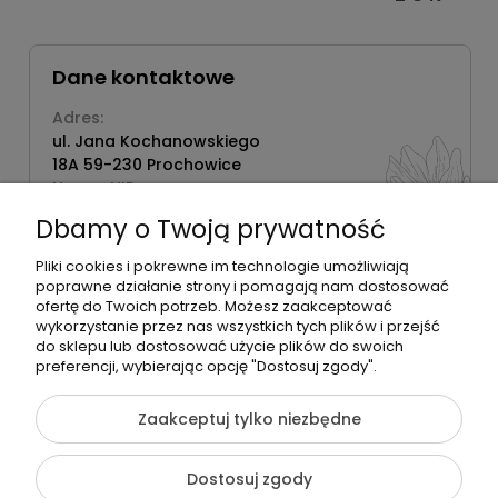
Dane kontaktowe
Adres:
ul. Jana Kochanowskiego
18A 59-230 Prochowice
Numer NIP:
1181638734
Dbamy o Twoją prywatność
Telefon:
518358020
Pliki cookies i pokrewne im technologie umożliwiają
poprawne działanie strony i pomagają nam dostosować
ofertę do Twoich potrzeb. Możesz zaakceptować
wykorzystanie przez nas wszystkich tych plików i przejść
do sklepu lub dostosować użycie plików do swoich
©2026 Wszelkie Prawa Zastrzeżone | Zrób Sobie Krem
preferencji, wybierając opcję "Dostosuj zgody".
Szablon Flex by
Ecommercy
Zaakceptuj tylko niezbędne
Dostosuj zgody