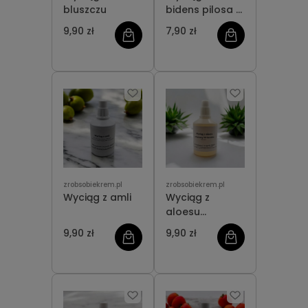
bluszczu
bidens pilosa -
“zielony retinol
9,90 zł
7,90 zł
roślinny”
zrobsobiekrem.pl
zrobsobiekrem.pl
Wyciąg z amli
Wyciąg z
aloesu
zatężony 10-
9,90 zł
9,90 zł
krotnie