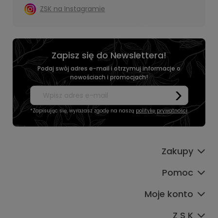
ZSK na Instagramie
Zapisz się do Newslettera!
Podaj swój adres e-mail i otrzymuj informacje o
nowościach i promocjach!
*Zapisując się, wyrażasz zgodę na naszą
politykę prywatności
.
Zakupy
Pomoc
Moje konto
Z S K