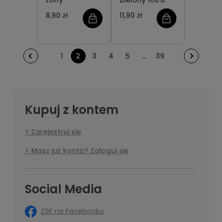
żółty
bielony 100%
8,90 zł
11,90 zł
1
2
3
4
5
...
39
Kupuj z kontem
Zarejestruj się
Masz już konto? Zaloguj się
Social Media
ZSK na Facebooku