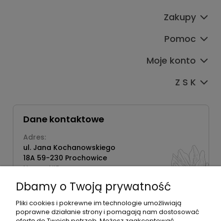
Zakupy
Pomoc
Moje konto
Z S K
Dane kontaktowe
Adres:
ul. Jana Kochanowskiego
18A 59-230 Prochowice
Numer NIP:
1181638734
Dbamy o Twoją prywatność
Telefon:
518358020
Pliki cookies i pokrewne im technologie umożliwiają
poprawne działanie strony i pomagają nam dostosować
ofertę do Twoich potrzeb. Możesz zaakceptować