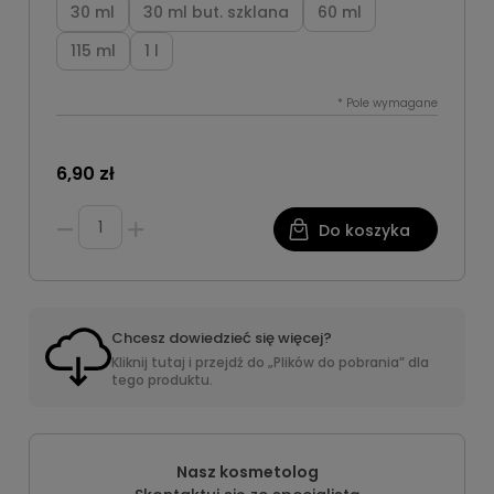
30 ml
30 ml but. szklana
60 ml
115 ml
1 l
*
Pole wymagane
6,90 zł
Do koszyka
Chcesz dowiedzieć się więcej?
Kliknij tutaj i przejdź do „Plików do pobrania” dla
tego produktu.
Nasz kosmetolog