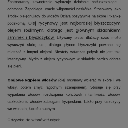
Zastosowany zewnętrznie wykazuje działanie natłuszczające i
ochronne. Zapobiega utracie wilgotności naskórka. Stosowany jako
środek pielęgnujący do włosów Działa pozytywnie na skórę i tkankę
Olej rycynowy jest najbardziej błyszczącym
podskórną.
olejem roślinnym, dlatego jest głównym składnikiem
szminek i błyszczyków.
Używany przez dluższy czas może
wysuszyć skórę ust, dlatego płynne błyszczyki powinno się
mieszać z innymi olejami. Niestety wówczas połysk nie jest taki
intensywny. Mydło z olejem rycynowym w składzie bardzo dobrze
się pieni.
Olejowe kąpiele włosów
(olej rycynowy wcierać w skórę i we
włosy, potem zmyć łagodnym szamponem). Stosuje się przy
wypadaniu włosów, rozdwajaniu końcówek i łamliwość włosów,
uszkodzeniu włosów zabiegami fryzjerskimi. Także przy łuszczycy
we włosach, łupieżu suchym.
Odżywka do włosów tłustych.