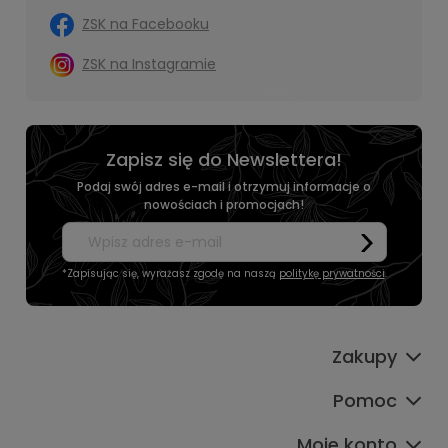
ZSK na Facebooku
ZSK na Instagramie
Zapisz się do Newslettera!
Podaj swój adres e-mail i otrzymuj informacje o
nowościach i promocjach!
*Zapisując się, wyrażasz zgodę na naszą
politykę prywatności
.
Zakupy
Pomoc
Moje konto