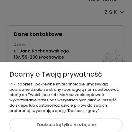
Z S K
Dane kontaktowe
Adres:
ul. Jana Kochanowskiego
18A 59-230 Prochowice
Numer NIP:
1181638734
Dbamy o Twoją prywatność
Telefon:
518358020
Pliki cookies i pokrewne im technologie umożliwiają
poprawne działanie strony i pomagają nam dostosować
ofertę do Twoich potrzeb. Możesz zaakceptować
wykorzystanie przez nas wszystkich tych plików i przejść
do sklepu lub dostosować użycie plików do swoich
©2026 Wszelkie Prawa Zastrzeżone | Zrób Sobie Krem
preferencji, wybierając opcję "Dostosuj zgody".
Szablon Flex by
Ecommercy
Zaakceptuj tylko niezbędne