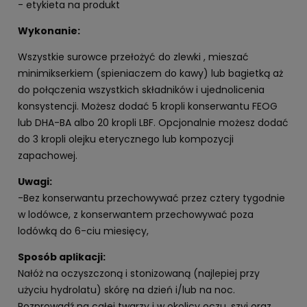
- etykieta na produkt
Wykonanie:
Wszystkie surowce przełożyć do zlewki , mieszać
minimikserkiem (spieniaczem do kawy) lub bagietką aż
do połączenia wszystkich składników i ujednolicenia
konsystencji. Możesz dodać 5 kropli konserwantu FEOG
lub DHA-BA albo 20 kropli LBF. Opcjonalnie możesz dodać
do 3 kropli olejku eterycznego lub kompozycji
zapachowej.
Uwagi:
-Bez konserwantu przechowywać przez cztery tygodnie
w lodówce, z konserwantem przechowywać poza
lodówką do 6-ciu miesięcy,
Sposób aplikacji:
Nałóż na oczyszczoną i stonizowaną (najlepiej przy
użyciu hydrolatu) skórę na dzień i/lub na noc.
Rozprowadź na całej twarzy i w okolicy oczu, szyi oraz