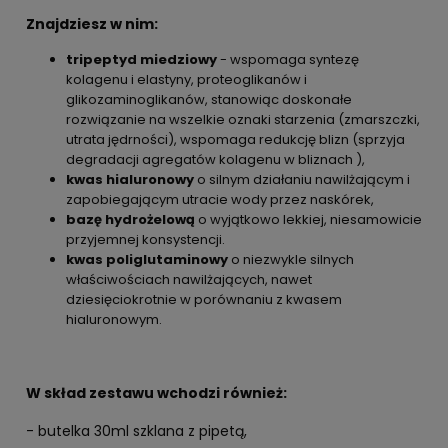
Znajdziesz w nim:
tripeptyd miedziowy
- wspomaga syntezę
kolagenu i elastyny, proteoglikanów i
glikozaminoglikanów, stanowiąc doskonałe
rozwiązanie na wszelkie oznaki starzenia (zmarszczki,
utrata jędrności), wspomaga redukcję blizn (sprzyja
degradacji agregatów kolagenu w bliznach ),
kwas hialuronowy
o silnym działaniu nawilżającym i
zapobiegającym utracie wody przez naskórek,
bazę hydrożelową
o wyjątkowo lekkiej, niesamowicie
przyjemnej konsystencji.
kwas poliglutaminowy
o niezwykle silnych
właściwościach nawilżających, nawet
dziesięciokrotnie w porównaniu z kwasem
hialuronowym.
W skład zestawu wchodzi również:
- butelka 30ml szklana z pipetą,