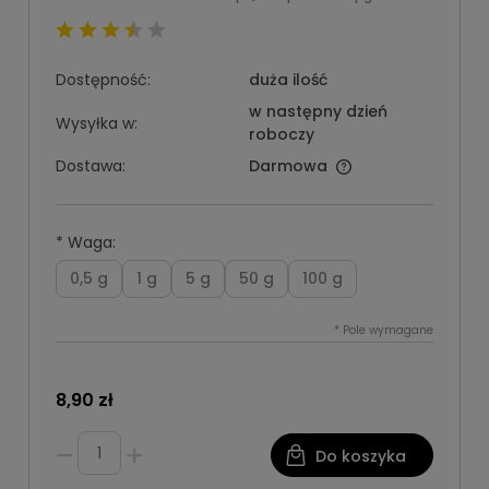
Dostępność:
duża ilość
w następny dzień
Wysyłka w:
roboczy
Dostawa:
Darmowa
*
Waga:
0,5 g
1 g
5 g
50 g
100 g
*
Pole wymagane
8,90 zł
Do koszyka