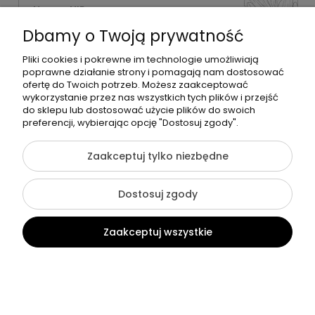
Numer NIP:
1181638734
Dbamy o Twoją prywatność
Telefon:
518358020
Pliki cookies i pokrewne im technologie umożliwiają
poprawne działanie strony i pomagają nam dostosować
ofertę do Twoich potrzeb. Możesz zaakceptować
wykorzystanie przez nas wszystkich tych plików i przejść
do sklepu lub dostosować użycie plików do swoich
©2026 Wszelkie Prawa Zastrzeżone | Zrób Sobie Krem
preferencji, wybierając opcję "Dostosuj zgody".
Szablon Flex by
Ecommercy
Zaakceptuj tylko niezbędne
Dostosuj zgody
Pokaż pełną wersję strony
Zaakceptuj wszystkie
Sklep internetowy Shoper Premium
Kontakt
Szukaj
Konto
Koszyk