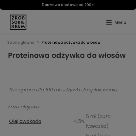
Darmowa dostawa od 200zł
Strona główna
Proteinowa odżywka do włosów
Proteinowa odżywka do włosów
Receptura dla 100 ml odżywki do spłukiwania.
Faza olejowa
5 ml (duża
Olej awokado
4.5%
łyżeczka)
5 ml (duża