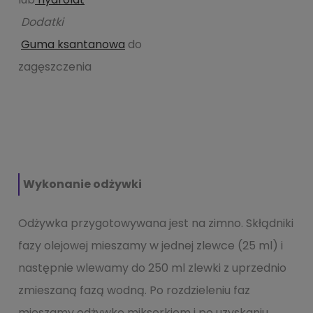
Dodatki
Guma ksantanowa
do
zagęszczenia
Wykonanie odżywki
Odżywka przygotowywana jest na zimno. Skłądniki
fazy olejowej mieszamy w jednej zlewce (25 ml) i
następnie wlewamy do 250 ml zlewki z uprzednio
zmieszaną fazą wodną. Po rozdzieleniu faz
mieszamy odżywkę mikserkiem i po uzyskaniu