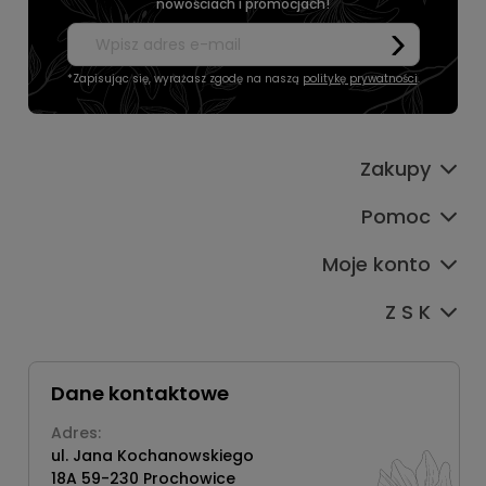
nowościach i promocjach!
*Zapisując się, wyrażasz zgodę na naszą
politykę prywatności
.
Zakupy
Pomoc
Moje konto
Z S K
Dane kontaktowe
Adres:
ul. Jana Kochanowskiego
18A 59-230 Prochowice