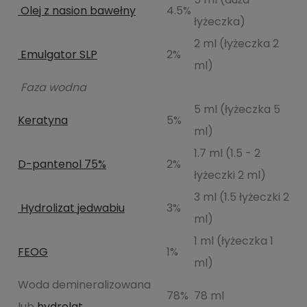
Olej z nasion bawełny
4.5%
łyżeczka)
2 ml (łyżeczka 2
Emulgator SLP
2%
ml)
Faza wodna
5 ml (łyżeczka 5
Keratyna
5%
ml)
1.7 ml (1.5 - 2
D-pantenol 75%
2%
łyżeczki 2 ml)
3 ml (1.5 łyżeczki 2
Hydrolizat jedwabiu
3%
ml)
1 ml (łyżeczka 1
FEOG
1%
ml)
Woda demineralizowana
78%
78 ml
lub
hydrolat